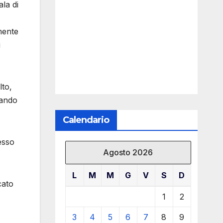
ala di
mente
i
lto,
uando
Calendario
esso
Agosto 2026
L
M
M
G
V
S
D
cato
1
2
3
4
5
6
7
8
9