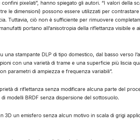
confini pixelati”, hanno spiegato gli autori. “I valori della sc
tre le dimensioni) possono essere utilizzati per contrastare
scia. Tuttavia, ciò non è sufficiente per rimuovere completa
anufatti portano all’anisotropia della riflettanza visibile e a
su una stampante DLP di tipo domestico, dal basso verso l’a
pioni con una varietà di trame e una superficie più liscia q
con parametri di ampiezza e frequenza variabili”.
età di riflettanza senza modificare alcuna parte del proc
o di modelli BRDF senza dispersione del sottosuolo.
n 3D un emisfero senza alcun motivo in scala di grigi appli