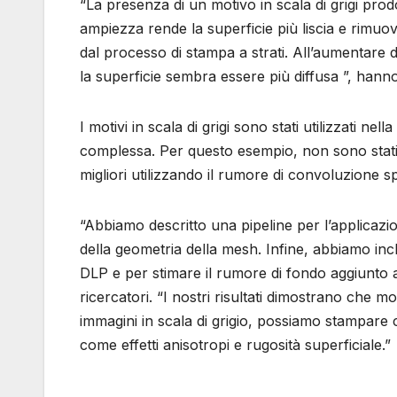
“La presenza di un motivo in scala di grigi pro
ampiezza rende la superficie più liscia e rimuove
dal processo di stampa a strati. All’aumentare d
la superficie sembra essere più diffusa ”, hanno 
I motivi in ​​scala di grigi sono stati utilizzati 
complessa. Per questo esempio, non sono stati a
migliori utilizzando il rumore di convoluzione s
“Abbiamo descritto una pipeline per l’applicazione 
della geometria della mesh. Infine, abbiamo in
DLP e per stimare il rumore di fondo aggiunto a
ricercatori. “I nostri risultati dimostrano che 
immagini in scala di grigio, possiamo stampare c
come effetti anisotropi e rugosità superficiale.”
Foto dei campioni di smiley anisotropi
Foto dei