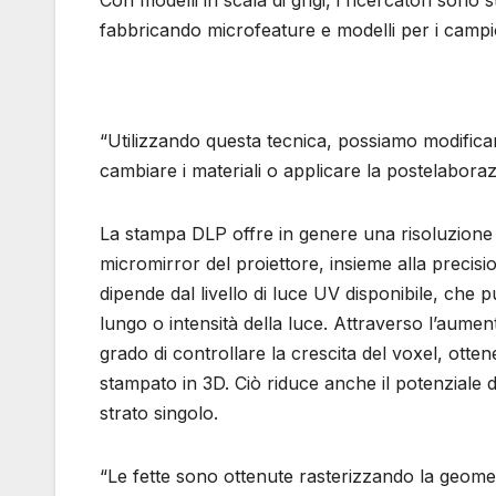
Con modelli in scala di grigi, i ricercatori sono
fabbricando microfeature e modelli per i campio
“Utilizzando questa tecnica, possiamo modificar
cambiare i materiali o applicare la postelaboraz
La stampa DLP offre in genere una risoluzione d
micromirror del proiettore, insieme alla precisio
dipende dal livello di luce UV disponibile, che
lungo o intensità della luce. Attraverso l’aumento
grado di controllare la crescita del voxel, otte
stampato in 3D. Ciò riduce anche il potenziale d
strato singolo.
“Le fette sono ottenute rasterizzando la geomet