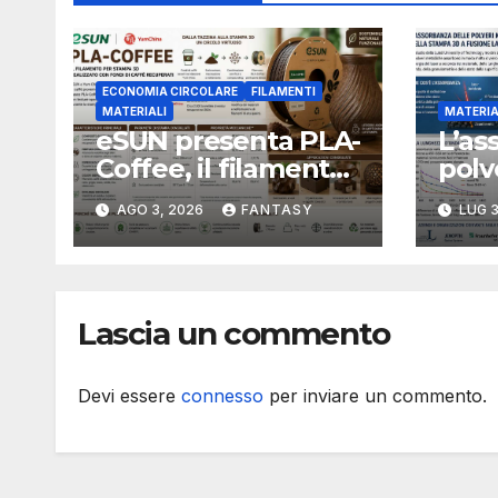
ECONOMIA CIRCOLARE
FILAMENTI
MATERIALI
MATERIA
eSUN presenta PLA-
L’as
Coffee, il filamento
polv
per stampa 3D
camb
AGO 3, 2026
FANTASY
LUG 3
sviluppato con
inte
fondi di caffè
fusi
recuperati
Lascia un commento
Devi essere
connesso
per inviare un commento.