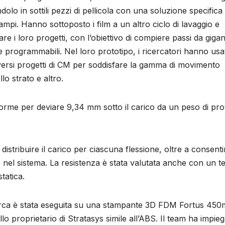
dolo in sottili pezzi di pellicola con una soluzione specifica
stampi. Hanno sottoposto i film a un altro ciclo di lavaggio e
re i loro progetti, con l’obiettivo di compiere passi da giga
 programmabili. Nel loro prototipo, i ricercatori hanno us
iversi progetti di CM per soddisfare la gamma di movimento
lo strato e altro.
orme per deviare 9,34 mm sotto il carico da un peso di pro
r distribuire il carico per ciascuna flessione, oltre a consent
nel sistema. La resistenza è stata valutata anche con un te
tatica.
icerca è stata eseguita su una stampante 3D FDM Fortus 45
o proprietario di Stratasys simile all’ABS. Il team ha impie