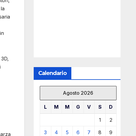
tori,
 la
saria
in
 3D,
i
Calendario
Agosto 2026
L
M
M
G
V
S
D
1
2
3
4
5
6
7
8
9
garza