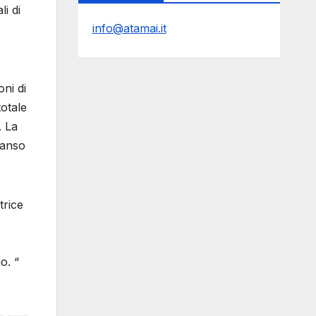
li di
info@atamai.it
oni di
totale
. La
panso
trice
o. “