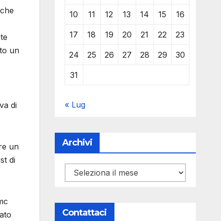
 che
10
11
12
13
14
15
16
17
18
19
20
21
22
23
nte
ato un
24
25
26
27
28
29
30
31
« Lug
va di
Archivi
ire un
st di
Archivi
0mc
Contattaci
gato