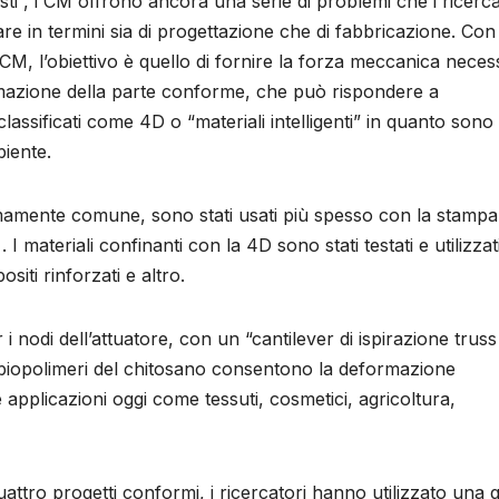
ti”, i CM offrono ancora una serie di problemi che i ricerca
rare in termini sia di progettazione che di fabbricazione. Con
CM, l’obiettivo è quello di fornire la forza meccanica neces
rmazione della parte conforme, che può rispondere a
lassificati come 4D o “materiali intelligenti” in quanto sono 
iente.
emamente comune, sono stati usati più spesso con la stampa
 I materiali confinanti con la 4D sono stati testati e utilizzat
iti rinforzati e altro.
i nodi dell’attuatore, con un “cantilever di ispirazione truss
 I biopolimeri del chitosano consentono la deformazione
applicazioni oggi come tessuti, cosmetici, agricoltura,
ttro progetti conformi, i ricercatori hanno utilizzato una 