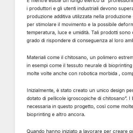
E mentre esiste un lungo elenco di “professionis
i produttori e gli utenti industriali devono supe
produzione additiva utilizzata nella produzione 
per stimolare il movimento e la possibile defo
temperatura, luce e umidità. Tali prodotti sono c
grado di rispondere di conseguenza al loro amb
Materiali come il chitosano, un polimero estr
in esempi come il tessuto neurale di bioprinting .
molte volte anche con robotica morbida , compos
Inizialmente, è stato creato un unico design per 
dotato di pellicole igroscopiche di chitosano”.
necessaria in questo progetto, così come molte 
bioprinting e altro ancora.
Quando hanno iniziato a lavorare per creare qua