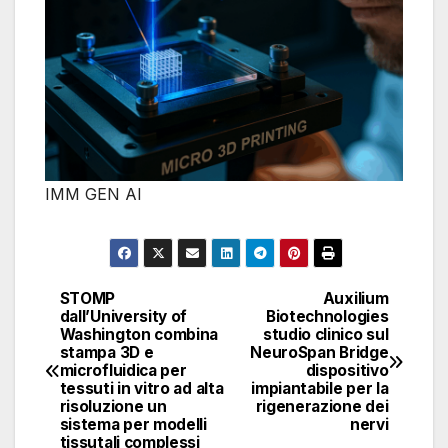
IMM GEN AI
STOMP
Auxilium
Navigazione
dall’University of
Biotechnologies
Washington combina
studio clinico sul
articoli
stampa 3D e
NeuroSpan Bridge
microfluidica per
dispositivo
tessuti in vitro ad alta
impiantabile per la
risoluzione un
rigenerazione dei
sistema per modelli
nervi
tissutali complessi