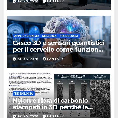
AGO 6, 2026
FANTASY
APPLICAZIONI 3D
MEDICINA
TECNOLOGIA
Casco 3D e sensori quantistici
per il cervello come funziona
l’OPM-MEG
AGO 6, 2026
FANTASY
TECNOLOGIA
Nylon e fibra di carbonio
stampati in 3D perché la
resistenza agli urti dipende
AGO 5, 2026
FANTASY