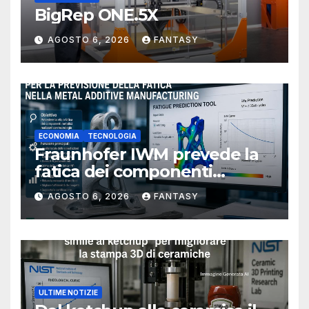
BigRep ONE.5X
AGOSTO 6, 2026
FANTASY
ECONOMIA
TECNOLOGIA
Fraunhofer IWM prevede la
fatica dei componenti
metallici stampati in 3D
AGOSTO 6, 2026
FANTASY
ULTIME NOTIZIE