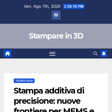
Salta
Ven. Ago 7th, 2026
2:38:20 PM
al
contenuto
Stampare in 3D
TECNOLOGIA
Stampa additiva di
precisione: nuove
frontiere per MEMS e