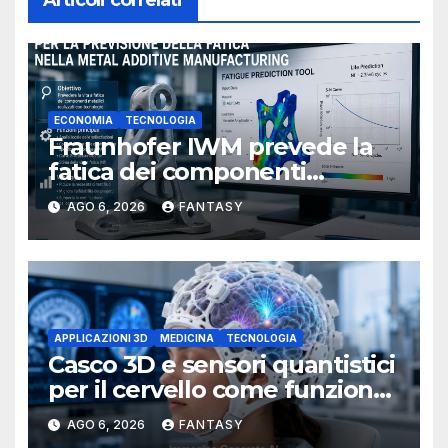
Articoli correlati
ECONOMIA
TECNOLOGIA
Fraunhofer IWM prevede la
fatica dei componenti
metallici stampati in 3D
AGO 6, 2026
FANTASY
APPLICAZIONI 3D
MEDICINA
TECNOLOGIA
Casco 3D e sensori quantistici
per il cervello come funziona
l’OPM-MEG
AGO 6, 2026
FANTASY