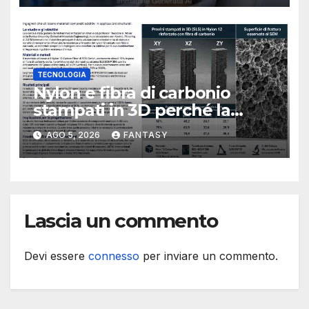
TECNOLOGIA
Nylon e fibra di carbonio
stampati in 3D perché la
resistenza agli urti dipende
AGO 5, 2026
FANTASY
dal processo
Lascia un commento
Devi essere
connesso
per inviare un commento.