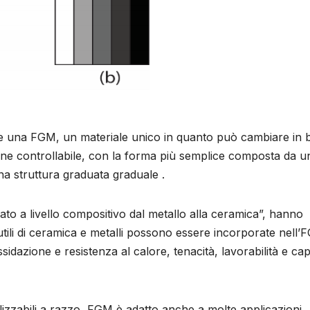
ere una FGM, un materiale unico in quanto può cambiare in 
one controllabile, con la forma più semplice composta da u
na struttura graduata graduale .
ato a livello compositivo dal metallo alla ceramica”, hanno
 utili di ceramica e metalli possono essere incorporate nell
idazione e resistenza al calore, tenacità, lavorabilità e cap
tilizzabili a razzo, FGM è adatto anche a molte applicazioni