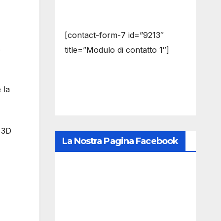
[contact-form-7 id=”9213″
o
title=”Modulo di contatto 1″]
 la
a 3D
La Nostra Pagina Facebook