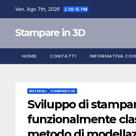
Salta
Ven. Ago 7th, 2026
2:38:16 PM
al
contenuto
Stampare in 3D
HOME
CONTATTI
INFORMATIVA COO
MATERIALI
STAMPANTI 3D
Sviluppo di stampan
funzionalmente class
metodo di modellaz