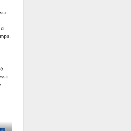
esso
di
ampa,
uò
esso,
e