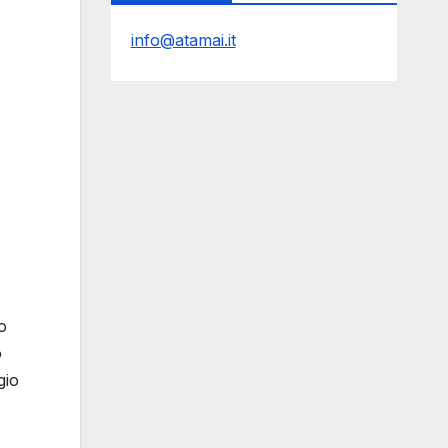
info@atamai.it
o
o
gio