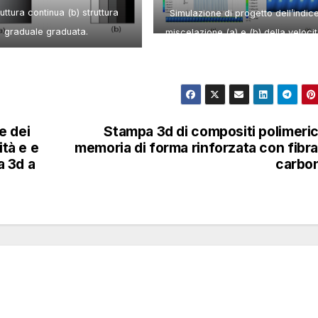
ruttura continua (b) struttura
Simulazione di progetto dell’indice
graduale graduata.
miscelazione (a) e (b) della velocit
taglio locale nella zona di misuraz
per il flusso del polimero all’intern
un’estrusione a vite singola
e dei
Stampa 3d di compositi polimeric
ità e e
memoria di forma rinforzata con fibra
a 3d a
carbo