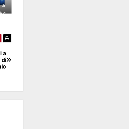
 di
à di
ione
o di
i a
 di
nio