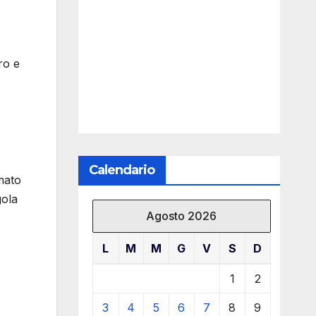
ro e
Calendario
mato
gola
Agosto 2026
L
M
M
G
V
S
D
1
2
3
4
5
6
7
8
9