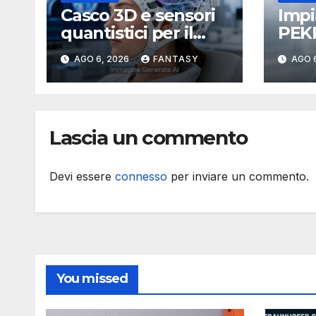
Casco 3D e sensori
Impi
quantistici per il
PEKK
cervello come
3D r
AGO 6, 2026
FANTASY
AGO 
funziona l’OPM-
e co
MEG
tumo
Lascia un commento
Devi essere
connesso
per inviare un commento.
You missed