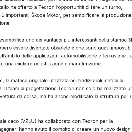
llo ha offerto a Tecron l’opportunità di fare un turno,
più importanti, Škoda Motor, per semplificare la produzione 
ione.
emplifica uno dei vantaggi più interessanti della stampa 3
ebbero essere diventate obsolete e che sono quasi impossibil
ll’ambito delle applicazioni automobilistiche e ferroviarie ,
nte una migliore ricostruzione e manutenzione.
la matrice originale utilizzata nei tradizionali metodi di
. Il team di progettazione Tecron non solo ha realizzato u
vettura da corsa, ma ha anche modificato la struttura per 
aziale ceco (VZLU) ha collaborato con Tecron per la
 ingegneri hanno avuto il compito di creare un nuovo design 