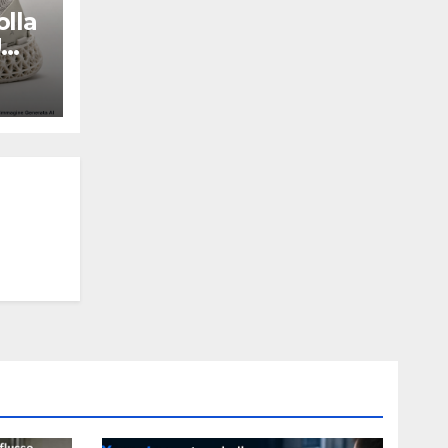
olla
U
Y