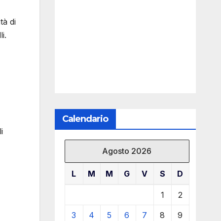
tà di
i.
Calendario
i
Agosto 2026
L
M
M
G
V
S
D
1
2
3
4
5
6
7
8
9