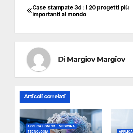
Case stampate 3d : i 20 progetti più
Navigazione
importanti al mondo
articoli
Di
Margiov Margiov
Articoli correlati
APPLICAZIONI 3D
MEDICINA
TECNOLOGIA
APPLICA