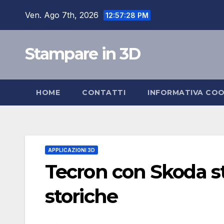
Salta
Ven. Ago 7th, 2026
12:57:29 PM
al
contenuto
Stampare in 3D
HOME
CONTATTI
INFORMATIVA COO
APPLICAZIONI 3D
Tecron con Skoda s
storiche