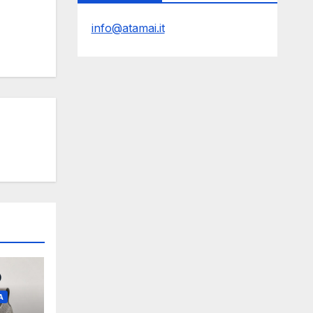
info@atamai.it
A