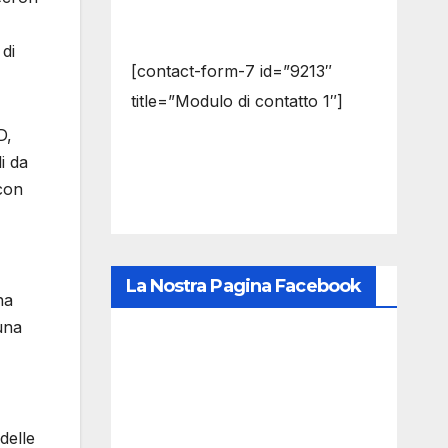
di
[contact-form-7 id=”9213″
title=”Modulo di contatto 1″]
D,
i da
 con
La Nostra Pagina Facebook
na
una
delle