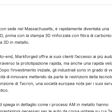
con sede nel Massachusetts, è rapidamente diventata una
D, prima con la stampa 3D rinforzata con fibra di carbonio
a 3D in metallo.
-end, Markforged offre ai suoi clienti l’accesso ai più aud
traverso la prototipazione rapida, ma anche una rapida velo
Dopo l’investimento iniziale, gli industriali sono in grado di 
tà di innovare mettendo da parte le restrizioni della tecnol
tenzione di Tecron, una società europea nota per i suoi servi
tico.
d spiega in dettaglio come i processi AM in metallo hanno
prestazioni necessari per le auto da corsa vintage su cui T