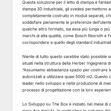
Questa soluzione per il letto di stampa è fant
stampa 3D industriale, gli svedesi permettono a
completamente costruito in moduli separati, che
soddisfare pienamente le preferenze dell’utente
qualche altro formato, sia essa più lunga o più
marchi di alta qualità, come Bosch Rexroth e F
corrispondere a quello degli standard industriali
Niente di tutto questo sarebbe stato possibile
situati nella struttura della Herber Ingegneria 
“Assumiamo abbastanza spazio per costruire la
autorizzati a utilizzare quasi 5000 m2. Questo
leader nello sviluppo e nella produzione di ma
processo di progettazione con la loro esperien
Lo Sviluppo su The Box è iniziato nel mese di 
circa due mesi fa. In particolare lo sviluppo del