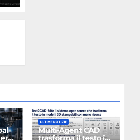
ULTIME NOTIZIE
bal
Multi-Agent CAD
perà
trasforma il testo in