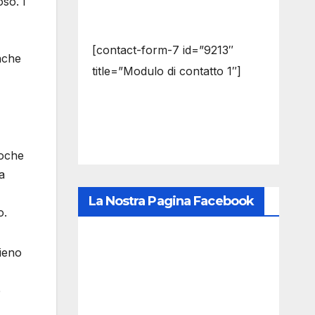
so. I
[contact-form-7 id=”9213″
nche
title=”Modulo di contatto 1″]
poche
a
La Nostra Pagina Facebook
o.
pieno
e