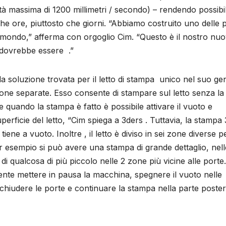
tà massima di 1200 millimetri / secondo) – rendendo possibil
che ore, piuttosto che giorni. “Abbiamo costruito uno delle 
 il mondo,” afferma con orgoglio Cim. “Questo è il nostro nu
o dovrebbe essere .”
la soluzione trovata per il letto di stampa unico nel suo ge
one separate. Esso consente di stampare sul letto senza la
e quando la stampa è fatto è possibile attivare il vuoto e
uperficie del letto, “Cim spiega a 3ders . Tuttavia, la stampa
tiene a vuoto. Inoltre , il letto è diviso in sei zone diverse p
r esempio si può avere una stampa di grande dettaglio, nel
i qualcosa di più piccolo nelle 2 zone più vicine alle porte.
iente mettere in pausa la macchina, spegnere il vuoto nelle
 chiudere le porte e continuare la stampa nella parte poster