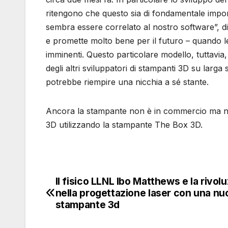
ritengono che questo sia di fondamentale import
sembra essere correlato al nostro software”, d
e promette molto bene per il futuro – quando 
imminenti. Questo particolare modello, tuttavi
degli altri sviluppatori di stampanti 3D su larg
potrebbe riempire una nicchia a sé stante.
Ancora la stampante non è in commercio ma nel f
3D utilizzando la stampante The Box 3D.
Il fisico LLNL Ibo Matthews e la rivol
Navigazione
nella progettazione laser con una nu
articoli
stampante 3d