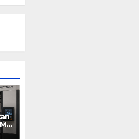
tan
AM
Y