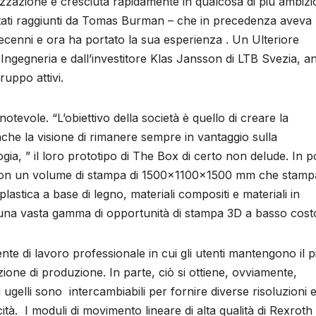
zzazione è cresciuta rapidamente in qualcosa di più ambizio
tati raggiunti da Tomas Burman – che in precedenza aveva
enni e ora ha portato la sua esperienza . Un Ulteriore
ngegneria e dall’investitore Klas Jansson di LTB Svezia, a
uppo attivi.
evole. “L’obiettivo della società è quello di creare la
he la visione di rimanere sempre in vantaggio sulla
ia, ” il loro prototipo di The Box di certo non delude. In 
 con un volume di stampa di 1500x1100x1500 mm che stamp
lastica a base di legno, materiali compositi e materiali in
 una vasta gamma di opportunità di stampa 3D a basso cost
e di lavoro professionale in cui gli utenti mantengono il 
ione di produzione. In parte, ciò si ottiene, ovviamente,
i ugelli sono intercambiabili per fornire diverse risoluzioni 
cità. I moduli di movimento lineare di alta qualità di Rexroth