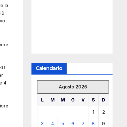
e la
più
ovo
nere.
 3D
Calendario
er
le 4
Agosto 2026
L
M
M
G
V
S
D
iore
1
2
3
4
5
6
7
8
9