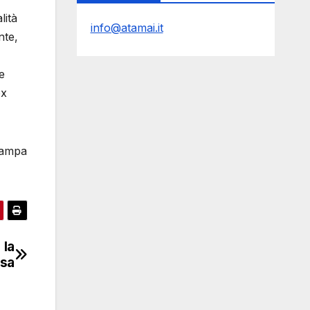
lità
info@atamai.it
nte,
e
ox
stampa
 la
ssa