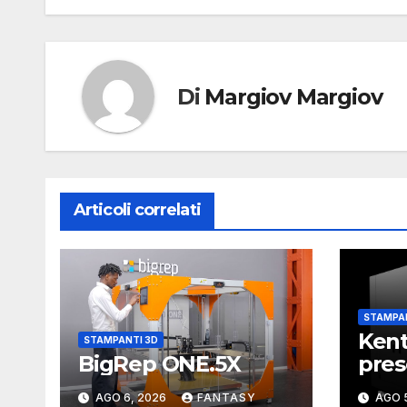
Di
Margiov Margiov
Articoli correlati
STAMPAN
Kent
STAMPANTI 3D
BigRep ONE.5X
pres
sta
AGO 6, 2026
FANTASY
AGO 