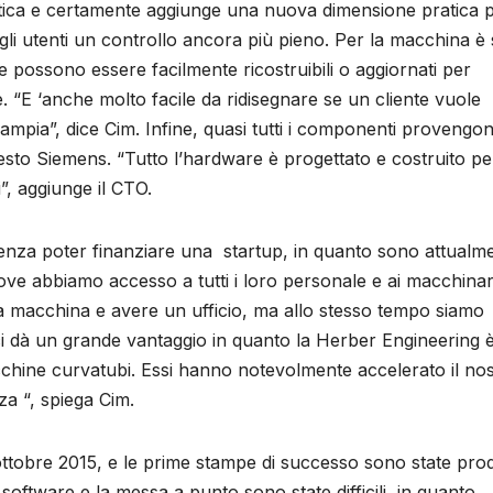
astica e certamente aggiunge una nuova dimensione pratica p
gli utenti un controllo ancora più pieno. Per la macchina è 
 possono essere facilmente ricostruibili o aggiornati per
. “E ‘anche molto facile da ridisegnare se un cliente vuole
 ampia”, dice Cim. Infine, quasi tutti i componenti provengo
esto Siemens. “Tutto l’hardware è progettato e costruito pe
”, aggiunge il CTO.
 senza poter finanziare una startup, in quanto sono attualm
dove abbiamo accesso a tutti i loro personale e ai macchinar
 macchina e avere un ufficio, ma allo stesso tempo siamo
 ci dà un grande vantaggio in quanto la Herber Engineering 
cchine curvatubi. Essi hanno notevolmente accelerato il no
za “, spiega Cim.
ottobre 2015, e le prime stampe di successo sono state pro
 software e la messa a punto sono state difficili, in quanto