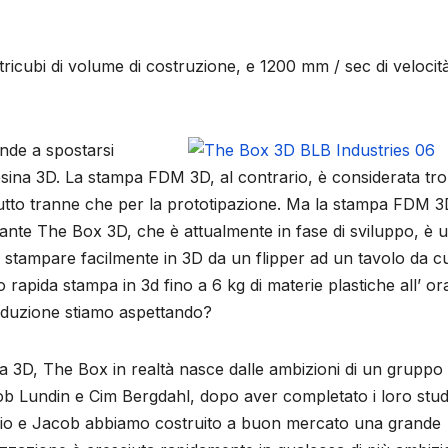
cubi di volume di costruzione, e 1200 mm / sec di velocità
ende a spostarsi
esina 3D. La stampa FDM 3D, al contrario, è considerata tr
 tutto tranne che per la prototipazione. Ma la stampa FDM 
pante The Box 3D, che è attualmente in fase di sviluppo, è 
 stampare facilmente in 3D da un flipper ad un tavolo da c
rapida stampa in 3d fino a 6 kg di materie plastiche all’ or
oduzione stiamo aspettando?
a 3D, The Box in realtà nasce dalle ambizioni di un gruppo 
cob Lundin e Cim Bergdahl, dopo aver completato i loro stud
e, io e Jacob abbiamo costruito a buon mercato una grande