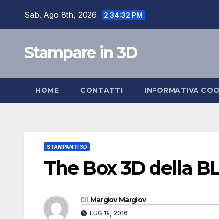
Salta
Sab. Ago 8th, 2026
2:34:33 PM
al
contenuto
Stampare in 3D
HOME
CONTATTI
INFORMATIVA COO
STAMPANTI 3D
The Box 3D della BL
Di
Margiov Margiov
LUG 19, 2016