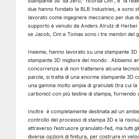
stampante 3d da zero,” ricorda Cim , e la reali
due hanno fondato la BLB Industries, e sono s
lavorato come ingegnere meccanico per due dec
supporto è venuto da Anders Alrutz di Herber I
se Jacob, Cim e Tomas sono i tre membri del gr
Insieme, hanno lavorato su una stampante 3D not
stampante 3D migliore del mondo . Abbiamo anc
concorrenza e di non trattenere alcuna tecnolog
parole, si tratta di una enorme stampante 3D
una gamma molto ampia di granulati (tra cui la p
carbonio) con più testine di stampa, fornendo
Inoltre è completamente destinata ad un ambient
controllo del processo di stampa 3D e la risoluz
attraverso l’estrusore granulato-fed, ma tutti gl
diverse opzioni di finitura, per costruire in velo