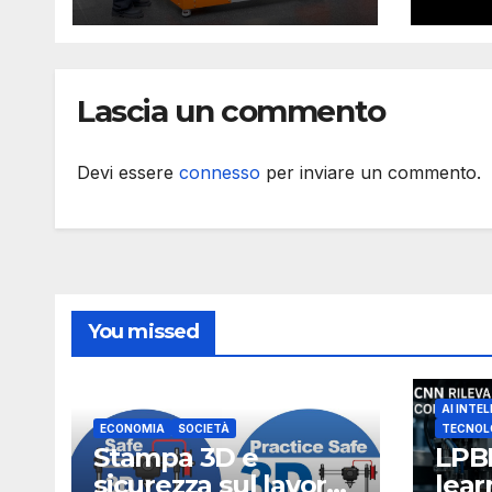
con 
stam
met
Lascia un commento
Devi essere
connesso
per inviare un commento.
You missed
AI INTEL
ECONOMIA
SOCIETÀ
TECNOL
Stampa 3D e
LPB
sicurezza sul lavoro,
lea