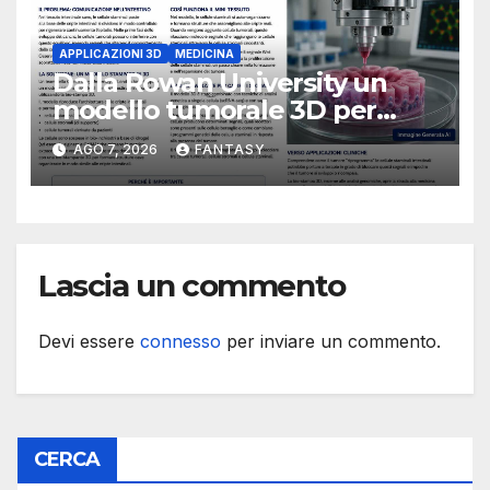
APPLICAZIONI 3D
MEDICINA
Dalla Rowan University un
modello tumorale 3D per
studiare il dialogo tra cancro
AGO 7, 2026
FANTASY
e cellule staminali
Lascia un commento
Devi essere
connesso
per inviare un commento.
CERCA