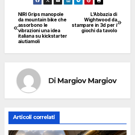
NIRI Grips manopole
L’Abbazia di
Navigazione
da mountain bike che
Wightwood da
assorbono le
stampare in 3d per i
articoli
vibrazioni una idea
giochi da tavolo
italiana su kickstarter
aiutiamoli
Di
Margiov Margiov
Articoli correlati