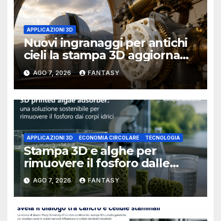
APPLICAZIONI 3D
Nuovi ingranaggi per antichi
cieli la stampa 3D aggiorna
un osservatorio del 1930 della
AGO 7, 2026
FANTASY
University of Arkansas at
Little Rock
APPLICAZIONI 3D
ECONOMIA CIRCOLARE
TECNOLOGIA
Stampa 3D e alghe per
rimuovere il fosforo dalle
acque il progetto della
AGO 7, 2026
FANTASY
Florida Atlantic University