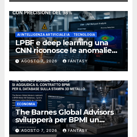
AI INTELLIGENZA ARTIFICIALE IA
TECNOLOGIA
LPBF e deep learning una
CNN riconosce le anomalie
del bagno di fusione
AGOSTO 7, 2026
FANTASY
ECONOMIA
The Barnes Global Advisors
svilupperà per BPMI un
database per la stampa 3D
AGOSTO 7, 2026
FANTASY
metallica destinata alla filiera