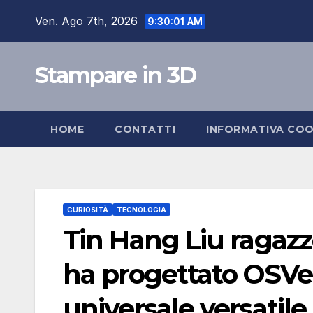
Salta
Ven. Ago 7th, 2026
9:30:02 AM
al
contenuto
Stampare in 3D
HOME
CONTATTI
INFORMATIVA COO
CURIOSITÀ
TECNOLOGIA
Tin Hang Liu ragazz
ha progettato OSVeh
universale versatile