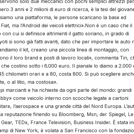
ta servono solo due meccanici con pochi semplici attrezzi pe
 3 anni e 2 milioni di euro di ricerca, è la tesi del giovan
i siamo una piattaforma, le persone scaricano la base ed
iat, ma l’Android dei veicoli elettrici».Non è un caso che il
on cui si definisce altrimenti il gatto soriano, in grado di
ti si sono già fatti avanti, dato che per importare le auto 
ndiamo il kit, creano una piccola linea di montaggio, con
ono il loro brand e posti di lavoro locali», commenta Tin, c
ici che costino sotto i 6.000 euro. Il pianale lo diamo a 2.000
 45 chilometri orari e a 80, costa 800. Si può scegliere anch
, o al litio, ma costosa».
 marcianti e ha richieste da ogni parte del mondo: grandi
abby» come veicolo interno con scocche legate a cartoni
 militare, l’aerospace e una grande città del Nord Europa. L’au
ima reputazione finendo su Bloomberg, Msn, der Spiegel, Le
 Gear, TEDx, France Television, Business Insider. È stata in
saCamp di New York, è volata a San Francisco con la fondazi