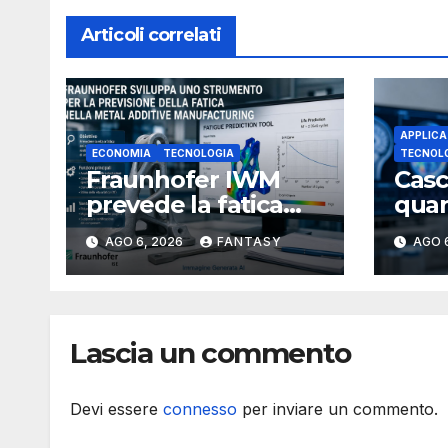
Articoli correlati
APPLICA
ECONOMIA
TECNOLOGIA
TECNOL
Fraunhofer IWM
Casc
prevede la fatica
quant
dei componenti
cerv
AGO 6, 2026
FANTASY
AGO 
metallici stampati in
funz
3D
ME
Lascia un commento
Devi essere
connesso
per inviare un commento.