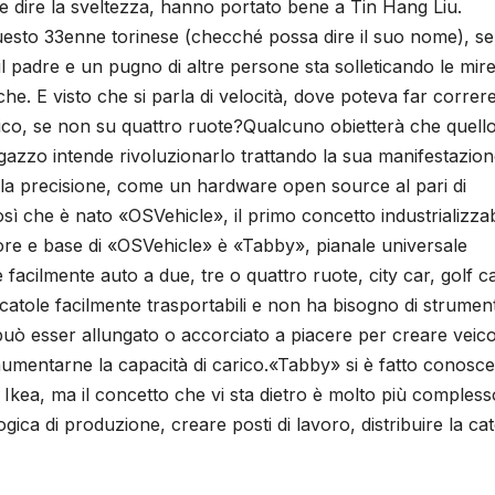
 dire la sveltezza, hanno portato bene a Tin Hang Liu.
questo 33enne torinese (checché possa dire il suo nome), se
 padre e un pugno di altre persone sta solleticando le mire
iche. E visto che si parla di velocità, dove poteva far correr
cnico, se non su quattro ruote?Qualcuno obietterà che quell
ragazzo intende rivoluzionarlo trattando la sua manifestazio
 la precisione, come un hardware open source al pari di
 che è nato «OSVehicle», il primo concetto industrializzabi
re e base di «OSVehicle» è «Tabby», pianale universale
 facilmente auto a due, tre o quattro ruote, city car, golf c
n scatole facilmente trasportabili e non ha bisogno di strument
uò esser allungato o accorciato a piacere per creare veico
umentarne la capacità di carico.«Tabby» si è fatto conosc
Ikea, ma il concetto che vi sta dietro è molto più complesso
ogica di produzione, creare posti di lavoro, distribuire la ca