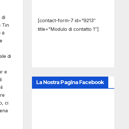
 di
[contact-form-7 id=”9213″
e Tin
title=”Modulo di contatto 1″]
o è
ne
le di
ar e
i
La Nostra Pagina Facebook
li
ere
, ci
tena