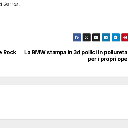
d Garros.
le Rock
La BMW stampa in 3d pollici in poliuret
per i propri ope