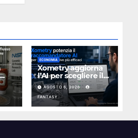
ECONOMIA
a
Xometry aggiorna
l’AI per scegliere il
ia
processo produttivo
AGOSTO 6, 2026
più adatto
ampa
FANTASY