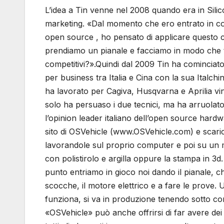
L’idea a Tin venne nel 2008 quando era in Silic
marketing. «Dal momento che ero entrato in co
open source , ho pensato di applicare questo 
prendiamo un pianale e facciamo in modo che ta
competitivi?».Quindi dal 2009 Tin ha cominciato
per business tra Italia e Cina con la sua Italc
ha lavorato per Cagiva, Husqvarna e Aprilia v
solo ha persuaso i due tecnici, ma ha arruolat
l’opinion leader italiano dell’open source hard
sito di OSVehicle (www.OSVehicle.com) e scarica
lavorandole sul proprio computer e poi su un m
con polistirolo e argilla oppure la stampa in 3d.
punto entriamo in gioco noi dando il pianale, ch
scocche, il motore elettrico e a fare le prove. U
funziona, si va in produzione tenendo sotto cont
«OSVehicle» può anche offrirsi di far avere dei 