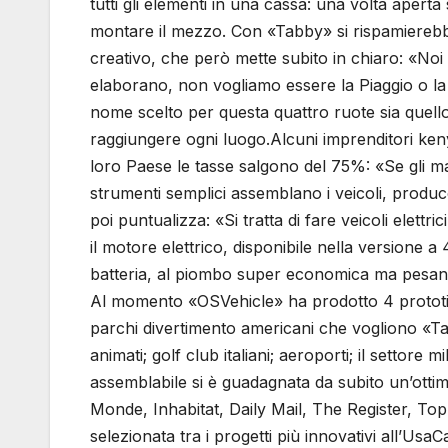
tutti gli elementi in una cassa: una volta aper
montare il mezzo. Con «Tabby» si rispamierebbero
creativo, che però mette subito in chiaro: «No
elaborano, non vogliamo essere la Piaggio o la F
nome scelto per questa quattro ruote sia quello c
raggiungere ogni luogo.Alcuni imprenditori kenyo
loro Paese le tasse salgono del 75%: «Se gli ma
strumenti semplici assemblano i veicoli, produc
poi puntualizza: «Si tratta di fare veicoli elettr
il motore elettrico, disponibile nella versione a
batteria, al piombo super economica ma pesante
Al momento «OSVehicle» ha prodotto 4 prototipi
parchi divertimento americani che vogliono «T
animati; golf club italiani; aeroporti; il settore
assemblabile si è guadagnata da subito un’ott
Monde, Inhabitat, Daily Mail, The Register, Top
selezionata tra i progetti più innovativi all’U