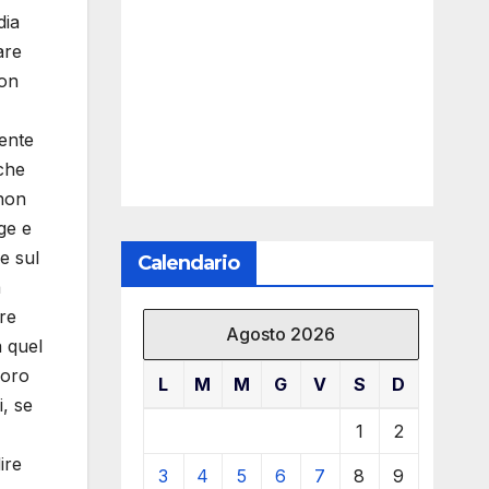
dia
are
non
lente
 che
 non
ge e
e sul
Calendario
a
re
Agosto 2026
a quel
loro
L
M
M
G
V
S
D
i, se
1
2
ire
3
4
5
6
7
8
9