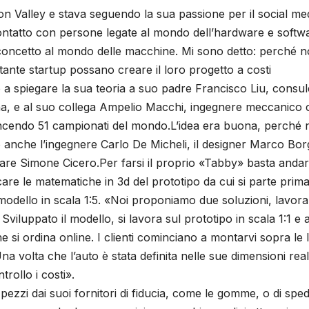
on Valley e stava seguendo la sua passione per il social me
ntatto con persone legate al mondo dell’hardware e softw
concetto al mondo delle macchine. Mi sono detto: perché 
nte startup possano creare il loro progetto a costi
 a spiegare la sua teoria a suo padre Francisco Liu, consu
hina, e al suo collega Ampelio Macchi, ingegnere meccanico
incendo 51 campionati del mondo.L’idea era buona, perché
o anche l’ingegnere Carlo De Micheli, il designer Marco Bor
ware Simone Cicero.Per farsi il proprio «Tabby» basta andar
re le matematiche in 3d del prototipo da cui si parte prim
odello in scala 1:5. «Noi proponiamo due soluzioni, lavora
 Sviluppato il modello, si lavora sul prototipo in scala 1:1 e 
e si ordina online. I clienti cominciano a montarvi sopra le 
na volta che l’auto è stata definita nelle sue dimensioni real
rollo i costi».
pezzi dai suoi fornitori di fiducia, come le gomme, o di sped