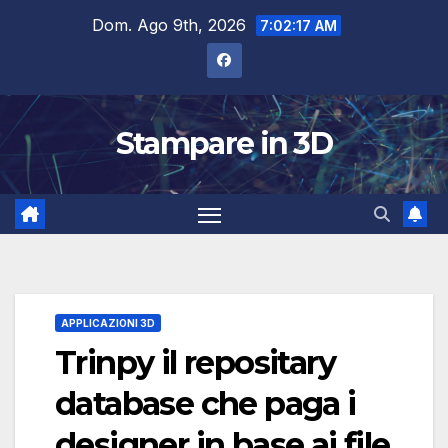
Salta
Dom. Ago 9th, 2026
7:02:18 AM
al
contenuto
Stampare in 3D
APPLICAZIONI 3D
Trinpy il repositary
database che paga i
designer in base ai file