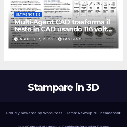
ULTIME NOTIZIE
Multi-Agent CAD trasforma il
testo in CAD usando 116 volte
meno token
AGOSTO 7, 2026
FANTASY
Stampare in 3D
Proudly powered by WordPress
|
Tema:
Newsup
di
Themeansar
.
Home
Contatti
Informativa Cookies
Informativa Privacy