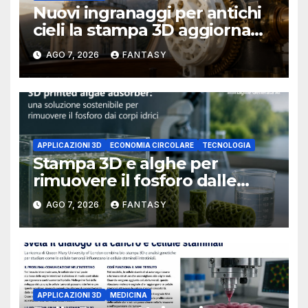
Nuovi ingranaggi per antichi
cieli la stampa 3D aggiorna
un osservatorio del 1930 della
AGO 7, 2026
FANTASY
University of Arkansas at
Little Rock
APPLICAZIONI 3D
ECONOMIA CIRCOLARE
TECNOLOGIA
Stampa 3D e alghe per
rimuovere il fosforo dalle
acque il progetto della
AGO 7, 2026
FANTASY
Florida Atlantic University
APPLICAZIONI 3D
MEDICINA