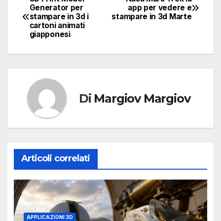
Navigazione
Generator per
app per vedere e
stampare in 3d i
stampare in 3d Marte
articoli
cartoni animati
giapponesi
Di
Margiov Margiov
Articoli correlati
APPLICAZIONI 3D