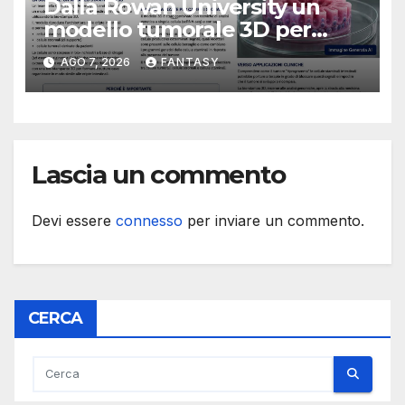
Dalla Rowan University un
modello tumorale 3D per
studiare il dialogo tra cancro
AGO 7, 2026
FANTASY
e cellule staminali
Lascia un commento
Devi essere
connesso
per inviare un commento.
CERCA