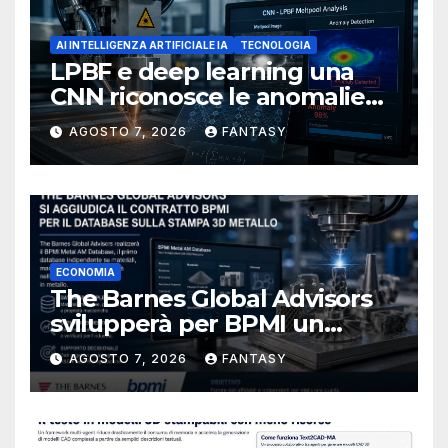
AI INTELLIGENZA ARTIFICIALE IA
TECNOLOGIA
LPBF e deep learning una
CNN riconosce le anomalie
del bagno di fusione
AGOSTO 7, 2026
FANTASY
ECONOMIA
The Barnes Global Advisors
svilupperà per BPMI un
database per la stampa 3D
AGOSTO 7, 2026
FANTASY
metallica destinata alla filiera
navale statunitense