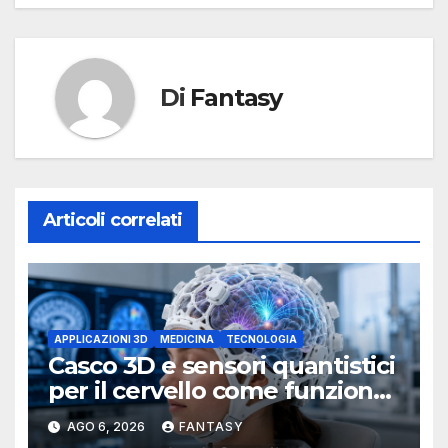
Di
Fantasy
Articoli correlati
APPLICAZIONI 3D
MEDICINA
TECNOLOGIA
Casco 3D e sensori quantistici
per il cervello come funziona
l’OPM-MEG
AGO 6, 2026
FANTASY