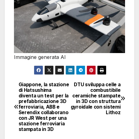
Immagine generata AI
Giappone, la stazione
DTU sviluppa celle a
Navigazione
di Hatsushima
combustibile
diventa un test per la
ceramiche stampate
articoli
prefabbricazione 3D
in 3D con struttura
ferroviaria, ABB e
gyroidale con sistemi
Serendix collaborano
Lithoz
con JR West per una
stazione ferroviaria
stampata in 3D