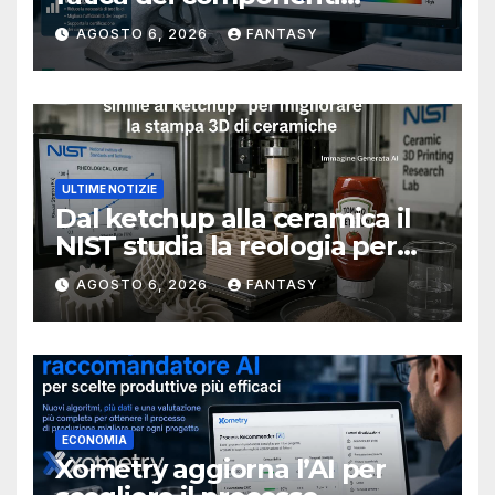
metallici stampati in 3D
AGOSTO 6, 2026
FANTASY
ULTIME NOTIZIE
Dal ketchup alla ceramica il
NIST studia la reologia per
rendere più affidabile la
AGOSTO 6, 2026
FANTASY
stampa 3D
ECONOMIA
Xometry aggiorna l’AI per