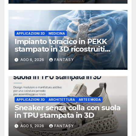
APPLICAZIONI 3D
MEDICINA
Impianto toracico in PEKK
stampato in 3D ricostruiti
sterno e costole dopo un
AGO 6, 2026
FANTASY
tumore raro
APPLICAZIONI 3D
ARCHITETTURA
ARTE E MODA
Sneaker senza colla con suola
in TPU stampata in 3D
AGO 5, 2026
FANTASY