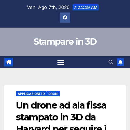
Salta
Ven. Ago 7th, 2026
7:24:50 AM
al
contenuto
Stampare in 3D
APPLICAZIONI 3D
DRONI
Un drone ad ala fissa
stampato in 3D da
Harvard per seguire i