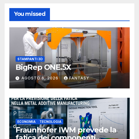
You missed
STAMPANTI 3D
BigRep ONE.5X
AGOSTO 6, 2026
FANTASY
ECONOMIA
TECNOLOGIA
Fraunhofer IWM prevede la
fatica dei componenti