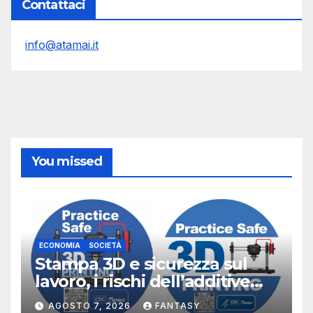
Contattaci
info@atamai.it
You missed
ECONOMIA
SOCIETÀ
Stampa 3D e sicurezza sul
lavoro, i rischi dell’additive
manufacturing secondo
AGOSTO 7, 2026
FANTASY