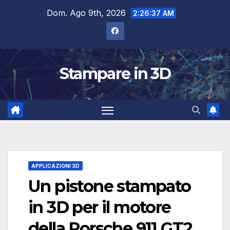
Salta
Dom. Ago 9th, 2026
2:26:38 AM
al
contenuto
Stampare in 3D
APPLICAZIONI 3D
Un pistone stampato
in 3D per il motore
della Porsche 911 GT2