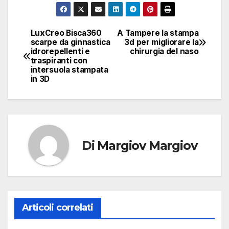
LuxCreo Bisca360
A Tampere la stampa
Navigazione
scarpe da ginnastica
3d per migliorare la
idrorepellenti e
chirurgia del naso
articoli
traspiranti con
intersuola stampata
in 3D
Di
Margiov Margiov
Articoli correlati