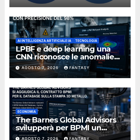
NIOSH
AI INTELLIGENZA ARTIFICIALE IA
TECNOLOGIA
LPBF e deep learning una
CNN riconosce le anomalie
del bagno di fusione
AGOSTO 7, 2026
FANTASY
ECONOMIA
The Barnes Global Advisors
svilupperà per BPMI un
database per la stampa 3D
AGOSTO 7, 2026
FANTASY