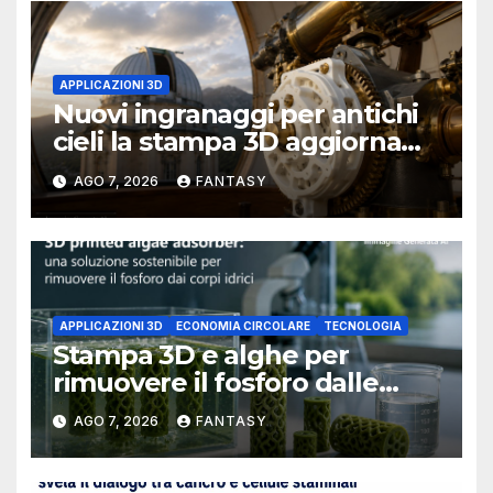
APPLICAZIONI 3D
Nuovi ingranaggi per antichi
cieli la stampa 3D aggiorna
un osservatorio del 1930 della
AGO 7, 2026
FANTASY
University of Arkansas at
Little Rock
APPLICAZIONI 3D
ECONOMIA CIRCOLARE
TECNOLOGIA
Stampa 3D e alghe per
rimuovere il fosforo dalle
acque il progetto della
AGO 7, 2026
FANTASY
Florida Atlantic University