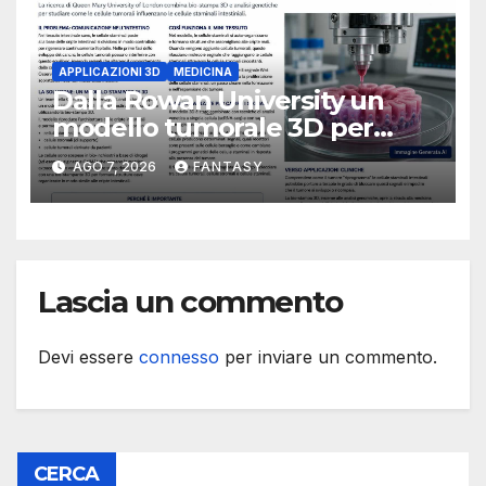
APPLICAZIONI 3D
MEDICINA
Dalla Rowan University un
modello tumorale 3D per
studiare il dialogo tra cancro
AGO 7, 2026
FANTASY
e cellule staminali
Lascia un commento
Devi essere
connesso
per inviare un commento.
CERCA