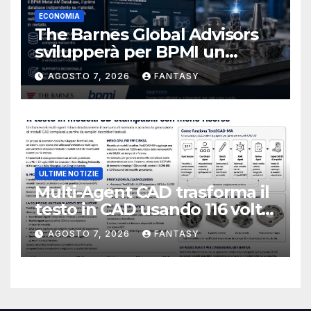
ECONOMIA
The Barnes Global Advisors
svilupperà per BPMI un
database per la stampa 3D
AGOSTO 7, 2026
FANTASY
metallica destinata alla filiera
navale statunitense
ULTIME NOTIZIE
Multi-Agent CAD trasforma il
testo in CAD usando 116 volte
meno token
AGOSTO 7, 2026
FANTASY