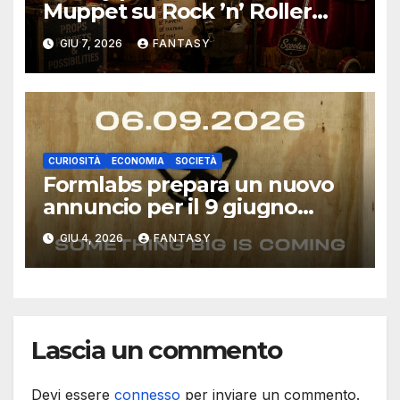
Muppet su Rock ’n’ Roller
Coaster con una scocca
GIU 7, 2026
FANTASY
stampata in 3D
CURIOSITÀ
ECONOMIA
SOCIETÀ
Formlabs prepara un nuovo
annuncio per il 9 giugno
2026: il teaser parla di un
GIU 4, 2026
FANTASY
prodotto “big”
Lascia un commento
Devi essere
connesso
per inviare un commento.