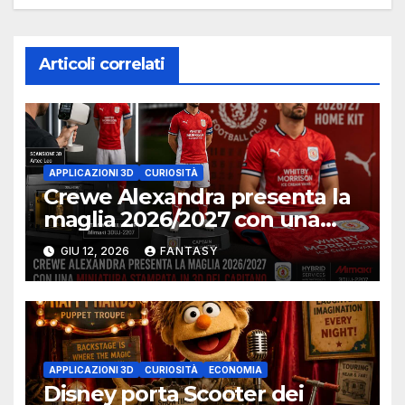
Articoli correlati
APPLICAZIONI 3D
CURIOSITÀ
Crewe Alexandra presenta la
maglia 2026/2027 con una
miniatura 3D del capitano
GIU 12, 2026
FANTASY
APPLICAZIONI 3D
CURIOSITÀ
ECONOMIA
Disney porta Scooter dei