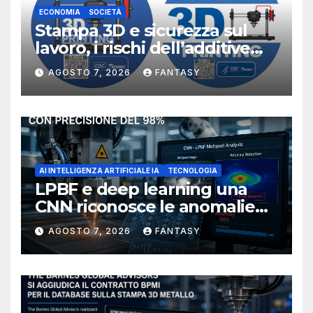
ECONOMIA
SOCIETÀ
Stampa 3D e sicurezza sul
lavoro, i rischi dell’additive
manufacturing secondo
AGOSTO 7, 2026
FANTASY
NIOSH
AI INTELLIGENZA ARTIFICIALE IA
TECNOLOGIA
LPBF e deep learning una
CNN riconosce le anomalie
del bagno di fusione
AGOSTO 7, 2026
FANTASY