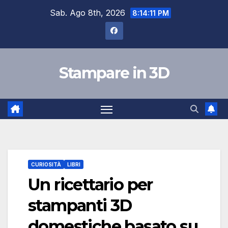
Salta
Sab. Ago 8th, 2026
8:14:12 PM
al
contenuto
Stampare in 3D
CURIOSITÀ
LIBRI
Un ricettario per
stampanti 3D
domestiche basato su