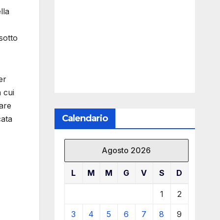
lla
sotto
er
 cui
are
Calendario
cata
Agosto 2026
L
M
M
G
V
S
D
1
2
3
4
5
6
7
8
9