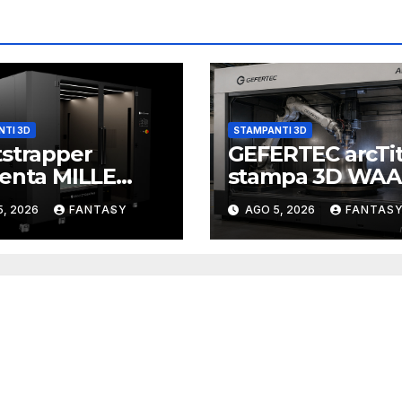
TI 3D
STAMPANTI 3D
strapper
GEFERTEC arcTi
enta MILLE
stampa 3D WA
mpante FDM
del titanio in
5, 2026
FANTASY
AGO 5, 2026
FANTAS
volume di
camera inerte
pa da un
ro cubo