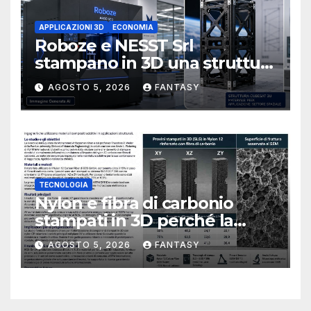
APPLICAZIONI 3D
ECONOMIA
Roboze e NESST Srl
stampano in 3D una struttura
CubeSat 3U in Carbon PEEK
AGOSTO 5, 2026
FANTASY
TECNOLOGIA
Nylon e fibra di carbonio
stampati in 3D perché la
resistenza agli urti dipende
AGOSTO 5, 2026
FANTASY
dal processo