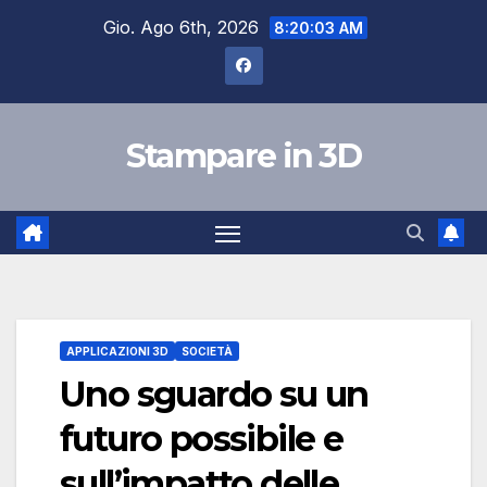
Salta
Gio. Ago 6th, 2026
8:20:04 AM
al
contenuto
Stampare in 3D
APPLICAZIONI 3D
SOCIETÀ
Uno sguardo su un
futuro possibile e
sull’impatto delle