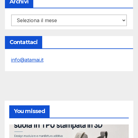
Archivi
Archivi
Contattaci
info@atamai.it
You missed