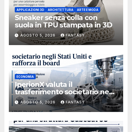
APPLICAZIONI 3D
ARCHITETTURA
ARTE E MODA
Sneaker senza colla con
suola in TPU stampata in 3D
AGOSTO 5, 2026
FANTASY
ECONOMIA
IperionX valuta il
trasferimento societario negli
Stati Uniti e rafforza il board,
AGOSTO 5, 2026
FANTASY
ha nominato Michael J.
Loparco amministratore
indipendente non esecutivo