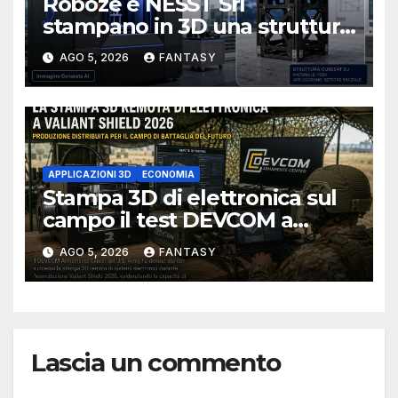
Roboze e NESST Srl
stampano in 3D una struttura
CubeSat 3U in Carbon PEEK
AGO 5, 2026
FANTASY
APPLICAZIONI 3D
ECONOMIA
Stampa 3D di elettronica sul
campo il test DEVCOM a
Valiant Shield 2026
AGO 5, 2026
FANTASY
Lascia un commento