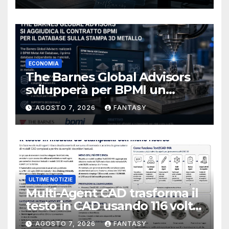
ECONOMIA
The Barnes Global Advisors
svilupperà per BPMI un
database per la stampa 3D
AGOSTO 7, 2026
FANTASY
metallica destinata alla filiera
navale statunitense
ULTIME NOTIZIE
Multi-Agent CAD trasforma il
testo in CAD usando 116 volte
meno token
AGOSTO 7, 2026
FANTASY