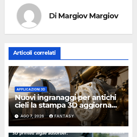
Di
Margiov Margiov
Articoli correlati
APPLICAZIONI 3D
Nuovi ingranaggi per antichi
cieli la stampa 3D aggiorna
un osservatorio del 1930 della
AGO 7, 2026
FANTASY
University of Arkansas at
Little Rock