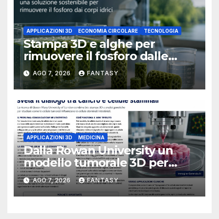
APPLICAZIONI 3D
ECONOMIA CIRCOLARE
TECNOLOGIA
Stampa 3D e alghe per
rimuovere il fosforo dalle
acque il progetto della
AGO 7, 2026
FANTASY
Florida Atlantic University
APPLICAZIONI 3D
MEDICINA
Dalla Rowan University un
modello tumorale 3D per
studiare il dialogo tra cancro
AGO 7, 2026
FANTASY
e cellule staminali