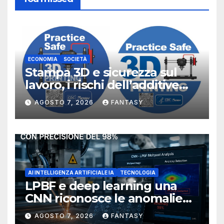
ECONOMIA
SOCIETÀ
Stampa 3D e sicurezza sul
lavoro, i rischi dell’additive
manufacturing secondo
AGOSTO 7, 2026
FANTASY
NIOSH
AI INTELLIGENZA ARTIFICIALE IA
TECNOLOGIA
LPBF e deep learning una
CNN riconosce le anomalie
del bagno di fusione
AGOSTO 7, 2026
FANTASY