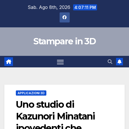
Salta
Sab. Ago 8th, 2026
4:07:12 PM
al
contenuto
Stampare in 3D
APPLICAZIONI 3D
Uno studio di
Kazunori Minatani
ipovedenti che