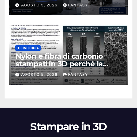
CubeSat 3U in Carbon PEEK
AGOSTO 5, 2026
FANTASY
TECNOLOGIA
Nylon e fibra di carbonio
stampati in 3D perché la
resistenza agli urti dipende
AGOSTO 5, 2026
FANTASY
dal processo
Stampare in 3D