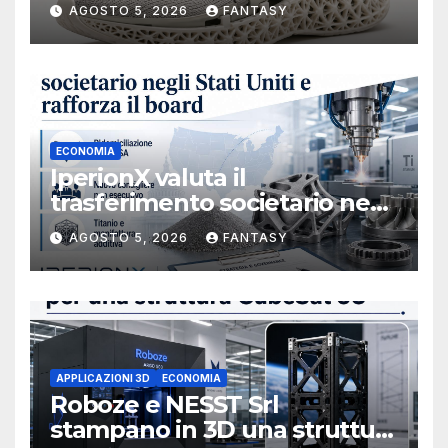
AGOSTO 5, 2026
FANTASY
ECONOMIA
IperionX valuta il
trasferimento societario negli
Stati Uniti e rafforza il board,
AGOSTO 5, 2026
FANTASY
ha nominato Michael J.
Loparco amministratore
indipendente non esecutivo
APPLICAZIONI 3D
ECONOMIA
Roboze e NESST Srl
stampano in 3D una struttura