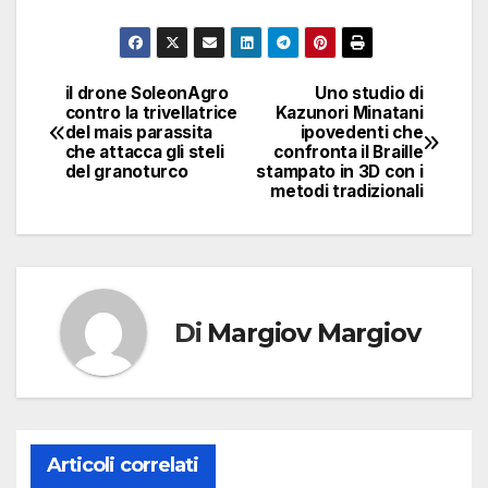
il drone SoleonAgro
Uno studio di
Navigazione
contro la trivellatrice
Kazunori Minatani
del mais parassita
ipovedenti che
articoli
che attacca gli steli
confronta il Braille
del granoturco
stampato in 3D con i
metodi tradizionali
Di
Margiov Margiov
Articoli correlati