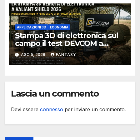
APPLICAZIONI 3D
ECONOMIA
Stampa 3D di elettronica sul
campo il test DEVCOM a
Valiant Shield 2026
AGO 5, 2026
FANTASY
Lascia un commento
Devi essere
connesso
per inviare un commento.