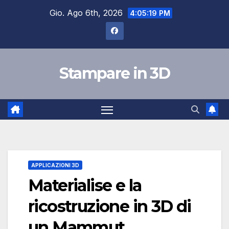
Salta
Gio. Ago 6th, 2026
4:05:20 PM
al
contenuto
Stampare in 3D
APPLICAZIONI 3D
Materialise e la
ricostruzione in 3D di
un Mammut