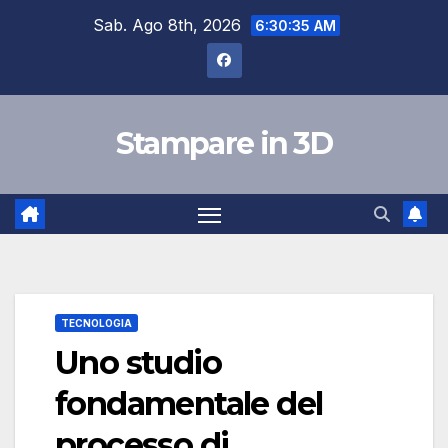
Skip
Sab. Ago 8th, 2026
6:30:35 AM
to
content
Stampare in 3D
TECNOLOGIA
Uno studio
fondamentale del
processo di