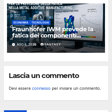
ECONOMIA
TECNOLOGIA
Fraunhofer IWM prevede la
fatica dei componenti
metallici stampati in 3D
AGO 6, 2026
FANTASY
Lascia un commento
Devi essere
connesso
per inviare un commento.