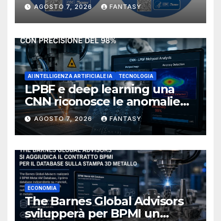
manufacturing secondo
AGOSTO 7, 2026
FANTASY
NIOSH
AI INTELLIGENZA ARTIFICIALE IA
TECNOLOGIA
LPBF e deep learning una
CNN riconosce le anomalie
del bagno di fusione
AGOSTO 7, 2026
FANTASY
ECONOMIA
The Barnes Global Advisors
svilupperà per BPMI un