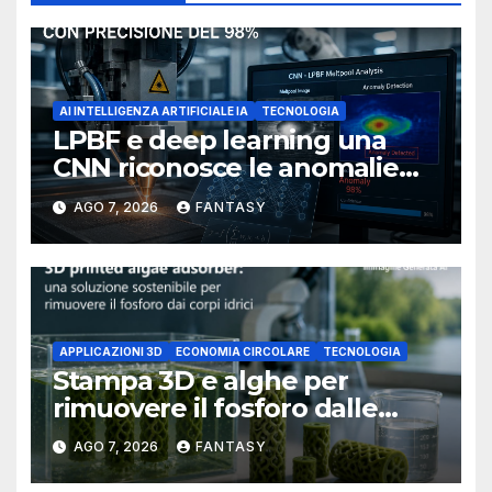
AI INTELLIGENZA ARTIFICIALE IA
TECNOLOGIA
LPBF e deep learning una
CNN riconosce le anomalie
del bagno di fusione
AGO 7, 2026
FANTASY
APPLICAZIONI 3D
ECONOMIA CIRCOLARE
TECNOLOGIA
Stampa 3D e alghe per
rimuovere il fosforo dalle
acque il progetto della
AGO 7, 2026
FANTASY
Florida Atlantic University