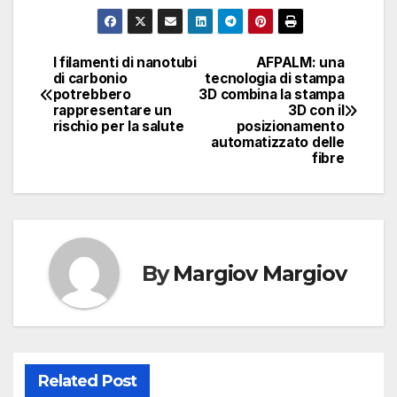
I filamenti di nanotubi
AFPALM: una
Navigazione
di carbonio
tecnologia di stampa
potrebbero
3D combina la stampa
articoli
rappresentare un
3D con il
rischio per la salute
posizionamento
automatizzato delle
fibre
By
Margiov Margiov
Related Post