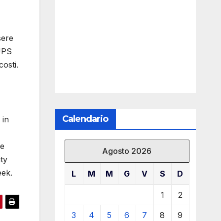
sere
 UPS
osti.
Calendario
 in
ve
Agosto 2026
ty
eek.
L
M
M
G
V
S
D
1
2
3
4
5
6
7
8
9