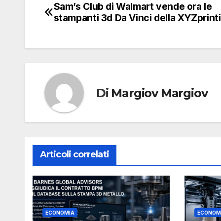
Sam’s Club di Walmart vende ora le
Navigazione
stampanti 3d Da Vinci della XYZprint
articoli
Di
Margiov Margiov
Articoli correlati
ECONOMIA
ECONOM