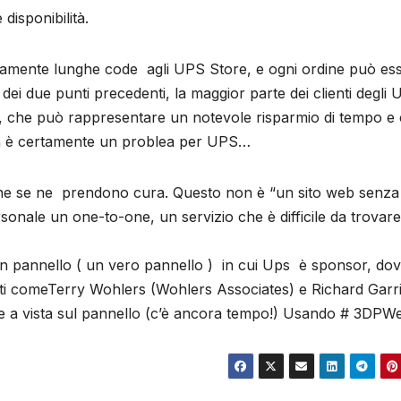
 disponibilità.
tamente lunghe code agli UPS Store, e ogni ordine può es
dei due punti precedenti, la maggior parte dei clienti degli
o, che può rappresentare un notevole risparmio di tempo e c
non è certamente un problea per UPS…
 che se ne prendono cura. Questo non è “un sito web senza
personale un one-to-one, un servizio che è difficile da trovare
’ un pannello ( un vero pannello ) in cui Ups è sponsor, do
ti comeTerry Wohlers (Wohlers Associates) e Richard Garri
e a vista sul pannello (c’è ancora tempo!) Usando # 3DPW