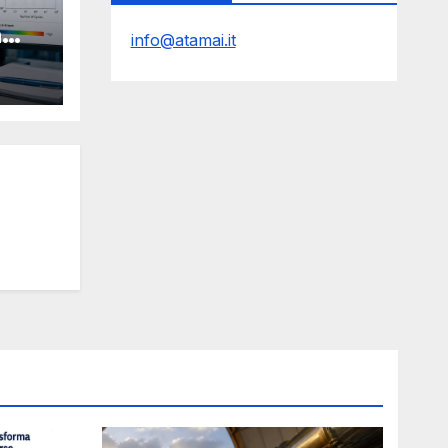
a
info@atamai.it
Y
i in