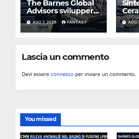
The Barnes Global
Sint
Advisors svilupperà
Cera
per BPMI un
cert
AGO 7, 2026
FANTASY
AGO 7
database per la
9001
stampa 3D
3D d
metallica destinata
tecn
alla filiera navale
Lascia un commento
statunitense
Devi essere
connesso
per inviare un commento.
You missed