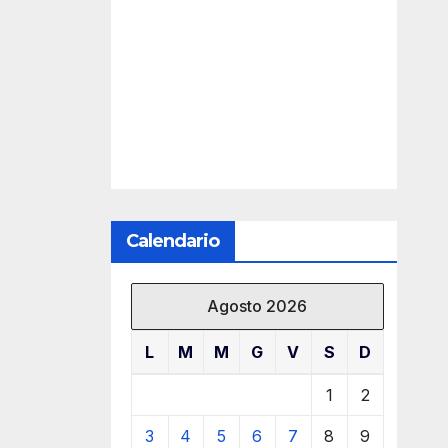
Calendario
Agosto 2026
L
M
M
G
V
S
D
1
2
3
4
5
6
7
8
9