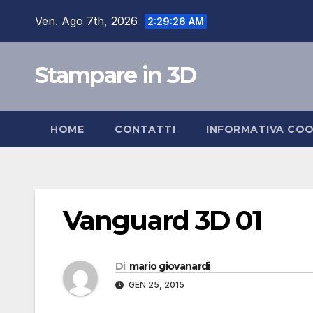
Salta
Ven. Ago 7th, 2026
2:29:27 AM
al
contenuto
Stampare in 3D
HOME
CONTATTI
INFORMATIVA COO
Vanguard 3D 01
Di
mario giovanardi
GEN 25, 2015