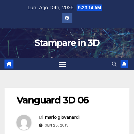
Salta
Lun. Ago 10th, 2026
9:33:15 AM
al
contenuto
Stampare in 3D
Vanguard 3D 06
Di
mario giovanardi
GEN 25, 2015