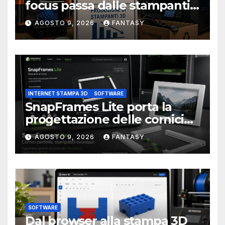
focus passa dalle stampanti
3D alla stampa UV?
AGOSTO 9, 2026
FANTASY
INTERNET STAMPA 3D
SOFTWARE
SnapFrames Lite porta la
progettazione delle cornici
personalizzate direttamente
AGOSTO 9, 2026
FANTASY
nel browser
SOFTWARE
Dal browser alla stampa 3D