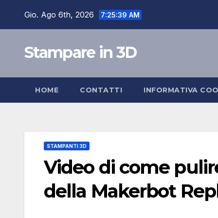
Salta
Gio. Ago 6th, 2026
7:25:39 AM
al
contenuto
Stampare in 3D
HOME
CONTATTI
INFORMATIVA COO
STAMPANTI 3D
Video di come pulire
della Makerbot Repl