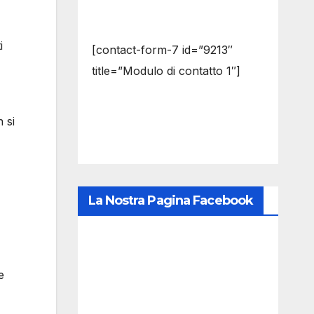
i
[contact-form-7 id=”9213″
title=”Modulo di contatto 1″]
 si
La Nostra Pagina Facebook
e