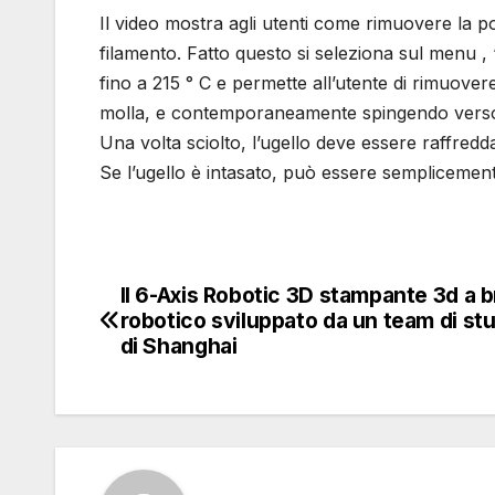
Il video mostra agli utenti come rimuovere la p
filamento. Fatto questo si seleziona sul menu ,
fino a 215 ° C e permette all’utente di rimuover
molla, e contemporaneamente spingendo verso il 
Una volta sciolto, l’ugello deve essere raffre
Se l’ugello è intasato, può essere semplicement
Il 6-Axis Robotic 3D stampante 3d a 
Navigazione
robotico sviluppato da un team di st
articoli
di Shanghai