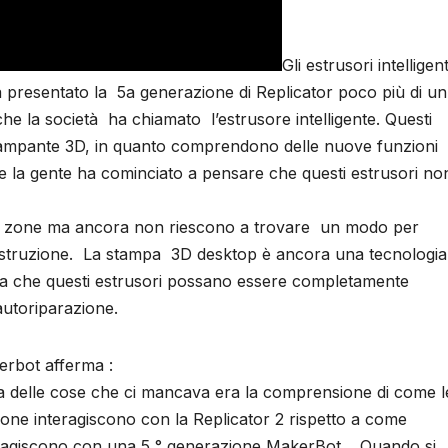
Gli estrusori intelligent
 presentato la 5a generazione di Replicator poco più di un
e la società ha chiamato l’estrusore intelligente. Questi
a stampante 3D, in quanto comprendono delle nuove funzioni
e la gente ha cominciato a pensare che questi estrusori non
 molte zone ma ancora non riescono a trovare un modo per
struzione. La stampa 3D desktop è ancora una tecnologia
ma che questi estrusori possano essere completamente
autoriparazione.
rbot afferma :
 delle cose che ci mancava era la comprensione di come l
one interagiscono con la Replicator 2 rispetto a come
ragiscono con una 5 ° generazione MakerBot . Quando si