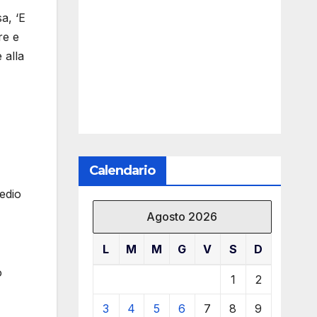
a, ‘E
re e
 alla
Calendario
edio
Agosto 2026
L
M
M
G
V
S
D
o
1
2
3
4
5
6
7
8
9