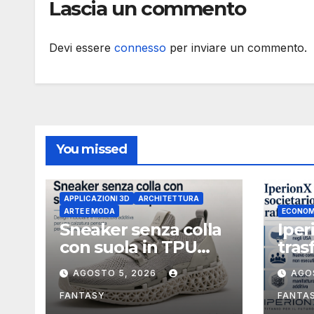
Lascia un commento
Devi essere
connesso
per inviare un commento.
You missed
APPLICAZIONI 3D
ARCHITETTURA
ARTE E MODA
ECONOM
Sneaker senza colla
Iper
con suola in TPU
tras
stampata in 3D
soci
AGOSTO 5, 2026
AGO
Uniti
boar
FANTASY
FANTA