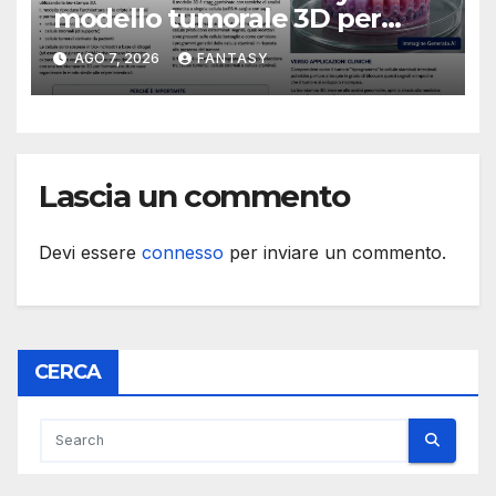
modello tumorale 3D per
studiare il dialogo tra cancro
AGO 7, 2026
FANTASY
e cellule staminali
Lascia un commento
Devi essere
connesso
per inviare un commento.
CERCA