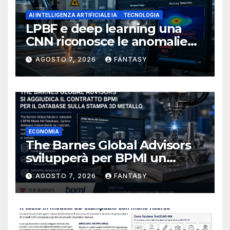
AI INTELLIGENZA ARTIFICIALE IA
TECNOLOGIA
LPBF e deep learning una
CNN riconosce le anomalie
del bagno di fusione
AGOSTO 7, 2026
FANTASY
ECONOMIA
The Barnes Global Advisors
svilupperà per BPMI un
database per la stampa 3D
AGOSTO 7, 2026
FANTASY
metallica destinata alla filiera
navale statunitense