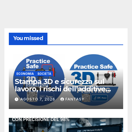
You missed
ECONOMIA
SOCIETÀ
Stampa 3D e sicurezza sul
lavoro, i rischi dell’additive
manufacturing secondo
AGOSTO 7, 2026
FANTASY
NIOSH