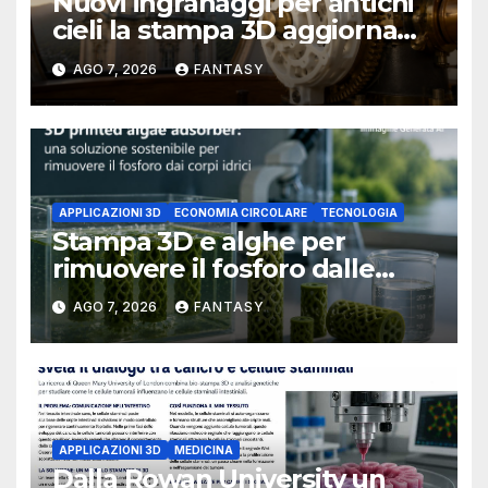
Nuovi ingranaggi per antichi
cieli la stampa 3D aggiorna
un osservatorio del 1930 della
AGO 7, 2026
FANTASY
University of Arkansas at
Little Rock
APPLICAZIONI 3D
ECONOMIA CIRCOLARE
TECNOLOGIA
Stampa 3D e alghe per
rimuovere il fosforo dalle
acque il progetto della
AGO 7, 2026
FANTASY
Florida Atlantic University
APPLICAZIONI 3D
MEDICINA
Dalla Rowan University un