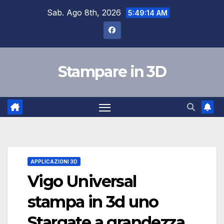
Skip
Sab. Ago 8th, 2026
5:49:14 AM
to
content
Stampare in 3D
APPLICAZIONI 3D
Vigo Universal
stampa in 3d uno
Stargate a grandezza