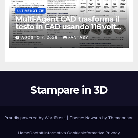
ULTIME NOTIZIE
Multi-Agent CAD trasforma il
testo in CAD usando 116 volte
meno token
AGOSTO 7, 2026
FANTASY
Stampare in 3D
Proudly powered by WordPress
|
Theme:
Newsup
by
Themeansar
.
Home
Contatti
Informativa Cookies
Informativa Privacy