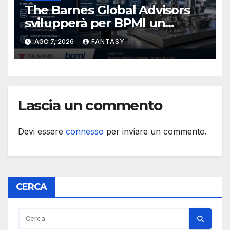
The Barnes Global Advisors
svilupperà per BPMI un
database per la stampa 3D
AGO 7, 2026
FANTASY
metallica destinata alla filiera
navale statunitense
Lascia un commento
Devi essere
connesso
per inviare un commento.
CERCA