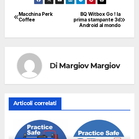
Macchina Perk
BQ Witbox Go ! la
Navigazione
Coffee
prima stampante 3d
Android al mondo
articoli
Di
Margiov Margiov
Articoli correlati