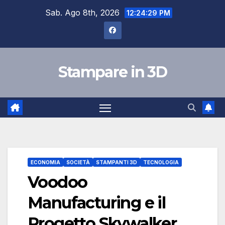
Salta
Sab. Ago 8th, 2026
12:24:30 PM
al
contenuto
Stampare in 3D
ECONOMIA
SOCIETÀ
STAMPANTI 3D
TECNOLOGIA
Voodoo
Manufacturing e il
Progetto Skywalker