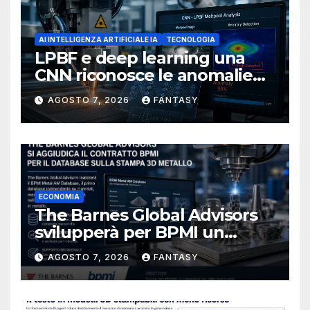
AI INTELLIGENZA ARTIFICIALE IA
TECNOLOGIA
LPBF e deep learning una
CNN riconosce le anomalie
del bagno di fusione
AGOSTO 7, 2026
FANTASY
ECONOMIA
The Barnes Global Advisors
svilupperà per BPMI un
database per la stampa 3D
AGOSTO 7, 2026
FANTASY
metallica destinata alla filiera
navale statunitense