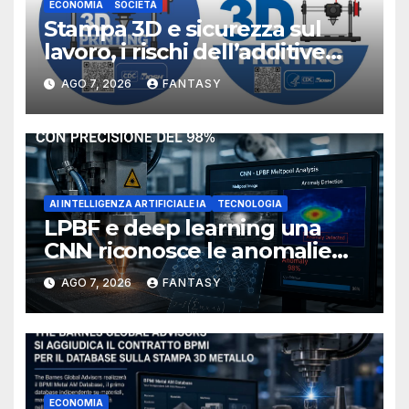
ECONOMIA
SOCIETÀ
Stampa 3D e sicurezza sul
lavoro, i rischi dell’additive
manufacturing secondo
AGO 7, 2026
FANTASY
NIOSH
AI INTELLIGENZA ARTIFICIALE IA
TECNOLOGIA
LPBF e deep learning una
CNN riconosce le anomalie
del bagno di fusione
AGO 7, 2026
FANTASY
ECONOMIA