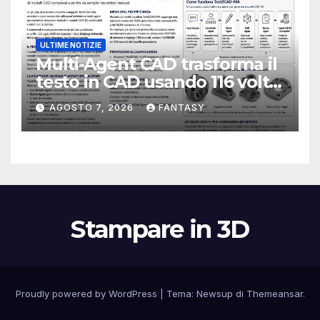
ULTIME NOTIZIE
Multi-Agent CAD trasforma il
testo in CAD usando 116 volte
meno token
AGOSTO 7, 2026
FANTASY
Stampare in 3D
Proudly powered by WordPress
|
Tema:
Newsup
di
Themeansar
.