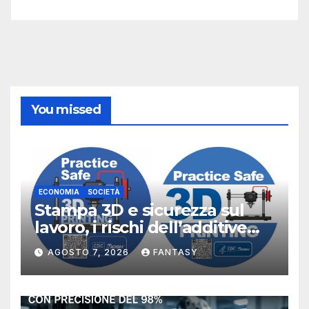
You missed
ECONOMIA
SOCIETÀ
Stampa 3D e sicurezza sul
lavoro, i rischi dell’additive
manufacturing secondo
AGOSTO 7, 2026
FANTASY
NIOSH