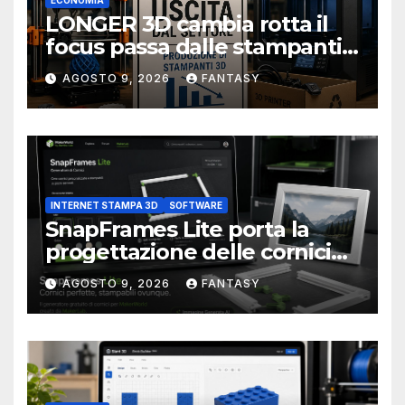
ECONOMIA
LONGER 3D cambia rotta il
focus passa dalle stampanti
3D alla stampa UV?
AGOSTO 9, 2026
FANTASY
INTERNET STAMPA 3D
SOFTWARE
SnapFrames Lite porta la
progettazione delle cornici
personalizzate direttamente
AGOSTO 9, 2026
FANTASY
nel browser