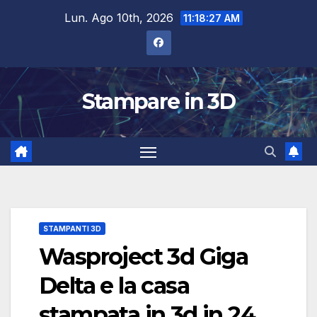
Salta
Lun. Ago 10th, 2026
11:18:28 AM
al
contenuto
Stampare in 3D
STAMPANTI 3D
Wasproject 3d Giga
Delta e la casa
stampata in 3d in 24