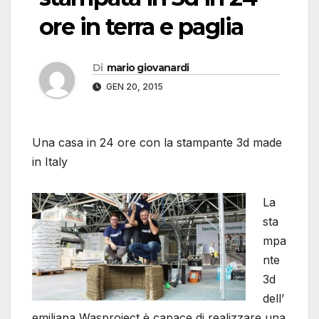
ore in terra e paglia
Di
mario giovanardi
GEN 20, 2015
Una casa in 24 ore con la stampante 3d made
in Italy
La
sta
mpa
nte
3d
dell’
emiliana Wasproject è capace di realizzare una