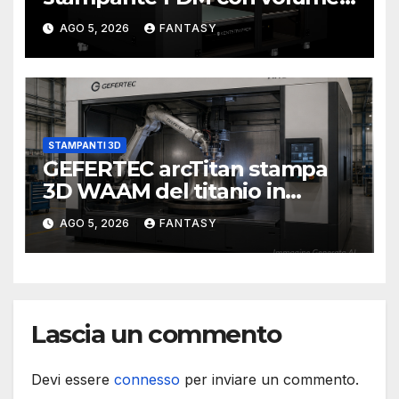
di stampa da un metro cubo
AGO 5, 2026
FANTASY
STAMPANTI 3D
GEFERTEC arcTitan stampa
3D WAAM del titanio in
camera inerte
AGO 5, 2026
FANTASY
Lascia un commento
Devi essere
connesso
per inviare un commento.