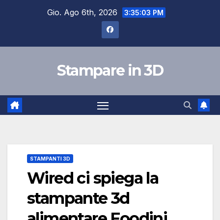
Salta
Gio. Ago 6th, 2026
3:35:04 PM
al
contenuto
Stampare in 3D
STAMPANTI 3D
Wired ci spiega la
stampante 3d
alimentare Foodini