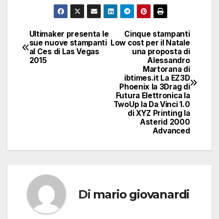
Ultimaker presenta le
Cinque stampanti
Navigazione
sue nuove stampanti
Low cost per il Natale
al Ces di Las Vegas
una proposta di
articoli
2015
Alessandro
Martorana di
ibtimes.it La EZ3D
Phoenix la 3Drag di
Futura Elettronica la
TwoUp la Da Vinci 1.0
di XYZ Printing la
Asterid 2000
Advanced
Di
mario giovanardi