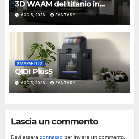
3D WAAM del titanio in
camera inerte
AGO 5, 2026
FANTASY
STAMPANTI 3D
QIDI Plus5
AGO 5, 2026
FANTASY
Lascia un commento
Devi essere
connesso
per inviare un commento.