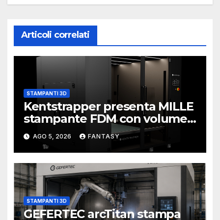
Articoli correlati
STAMPANTI 3D
Kentstrapper presenta MILLE
stampante FDM con volume
di stampa da un metro cubo
AGO 5, 2026
FANTASY
STAMPANTI 3D
GEFERTEC arcTitan stampa