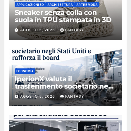
APPLICAZIONI 3D
ARCHITETTURA
ARTE E MODA
Sneaker senza colla con
suola in TPU stampata in 3D
AGOSTO 5, 2026
FANTASY
ECONOMIA
IperionX valuta il
trasferimento societario negli
Stati Uniti e rafforza il board,
AGOSTO 5, 2026
FANTASY
ha nominato Michael J.
Loparco amministratore
indipendente non esecutivo