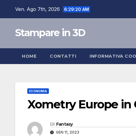
Salta
Ven. Ago 7th, 2026
6:29:20 AM
al
contenuto
Stampare in 3D
HOME
CONTATTI
INFORMATIVA COO
ECONOMIA
Xometry Europe in 
Di
Fantasy
GEN 11, 2023