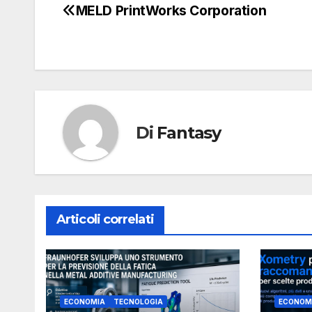
MELD PrintWorks Corporation
Navigazione
articoli
Di
Fantasy
Articoli correlati
ECONOMIA
TECNOLOGIA
ECONOM