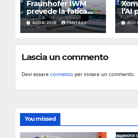
Fraunhofer IWM
Xome
prevede la fatica
l’AI 
dei componenti
proc
AGO 6, 2026
FANTASY
AGO 
metallici stampati in
più 
3D
Lascia un commento
Devi essere
connesso
per inviare un commento.
You missed