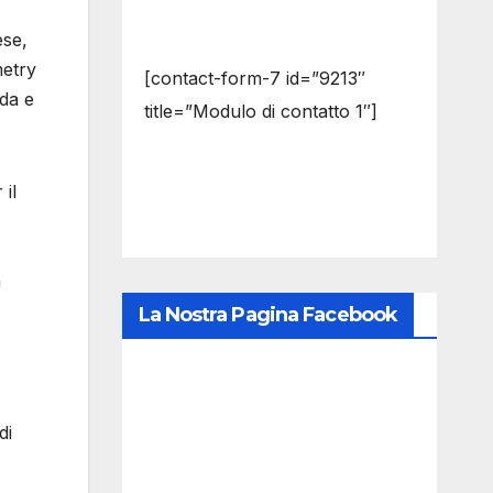
ese,
metry
[contact-form-7 id=”9213″
nda e
title=”Modulo di contatto 1″]
 il
a
La Nostra Pagina Facebook
di