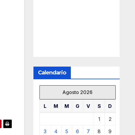
Calendario
Agosto 2026
L
M
M
G
V
S
D
1
2
3
4
5
6
7
8
9