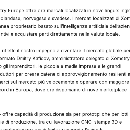
 Europe offre ora mercati localizzati in nove lingue: ingl
 olandese, norvegese e svedese. I mercati localizzati di Xo
ea proprietario basato sull’intelligenza artificiale dell’azie
ntivi e acquistare parti direttamente nella valuta locale.
iflette il nostro impegno a diventare il mercato globale per
fermato Dmitry Kafidov, amministratore delegato di Xometry
 gli imprenditori, le piccole e medie imprese e le grandi
oduttori per creare catene di approvvigionamento resilienti 
 merci sul mercato più velocemente e operare con maggiore
record in Europa, dove ora disponiamo di nove marketplace
offre capacità di produzione sia per prototipi che per lotti 
ologie di produzione, tra cui lavorazione CNC, stampa 3D e
 molteplici opzioni di finitura secondo l’azienda.