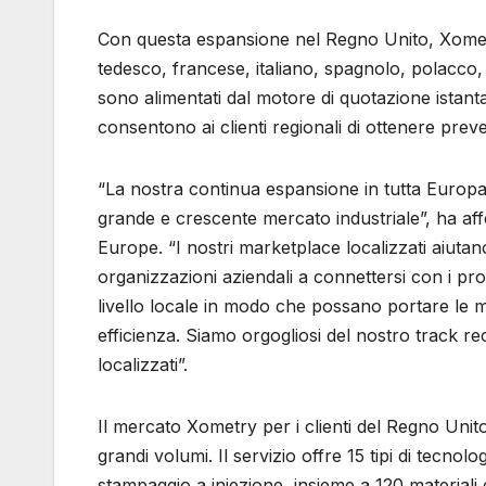
Con questa espansione nel Regno Unito, Xometry
tedesco, francese, italiano, spagnolo, polacco,
sono alimentati dal motore di quotazione istantan
consentono ai clienti regionali di ottenere preve
“La nostra continua espansione in tutta Europa r
grande e crescente mercato industriale”, ha af
Europe. “I nostri marketplace localizzati aiutano
organizzazioni aziendali a connettersi con i pr
livello locale in modo che possano portare le
efficienza. Siamo orgogliosi del nostro track 
localizzati”.
Il mercato Xometry per i clienti del Regno Unito 
grandi volumi. Il servizio offre 15 tipi di tecn
stampaggio a iniezione, insieme a 120 materiali e