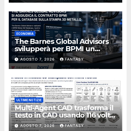
ECONOMIA
The Barnes Global Advisors
svilupperà per BPMI un
database per la stampa 3D
AGOSTO 7, 2026
FANTASY
metallica destinata alla filiera
navale statunitense
ULTIME NOTIZIE
Multi-Agent CAD trasforma il
testo in CAD usando 116 volte
meno token
AGOSTO 7, 2026
FANTASY