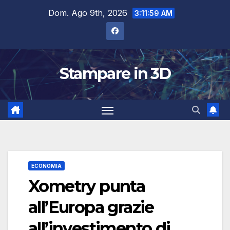
Salta
Dom. Ago 9th, 2026
3:12:00 AM
al
contenuto
Stampare in 3D
ECONOMIA
Xometry punta
all’Europa grazie
all’investimento di