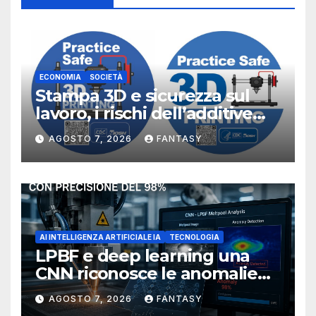
ECONOMIA
SOCIETÀ
Stampa 3D e sicurezza sul
lavoro, i rischi dell’additive
manufacturing secondo
AGOSTO 7, 2026
FANTASY
NIOSH
AI INTELLIGENZA ARTIFICIALE IA
TECNOLOGIA
LPBF e deep learning una
CNN riconosce le anomalie
del bagno di fusione
AGOSTO 7, 2026
FANTASY