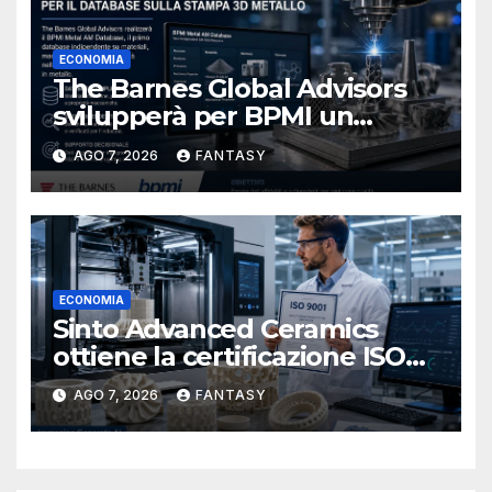
ECONOMIA
The Barnes Global Advisors
svilupperà per BPMI un
database per la stampa 3D
AGO 7, 2026
FANTASY
metallica destinata alla filiera
navale statunitense
ECONOMIA
Sinto Advanced Ceramics
ottiene la certificazione ISO
9001 per la stampa 3D di
AGO 7, 2026
FANTASY
ceramiche tecniche