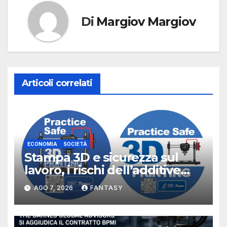
Di
Margiov Margiov
Articoli correlati
ECONOMIA
SOCIETÀ
Stampa 3D e sicurezza sul
lavoro, i rischi dell’additive
manufacturing secondo
AGO 7, 2026
FANTASY
NIOSH