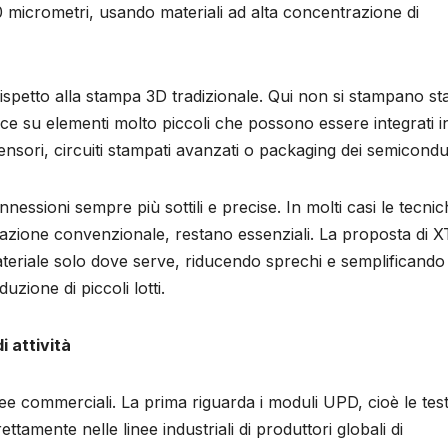
0 micrometri, usando materiali ad alta concentrazione di
spetto alla stampa 3D tradizionale. Qui non si stampano sta
invece su elementi molto piccoli che possono essere integrati i
sensori, circuiti stampati avanzati o packaging dei semicondut
nnessioni sempre più sottili e precise. In molti casi le tecni
izzazione convenzionale, restano essenziali. La proposta di 
ateriale solo dove serve, riducendo sprechi e semplificando
uzione di piccoli lotti.
i attività
nee commerciali. La prima riguarda i moduli UPD, cioè le tes
ttamente nelle linee industriali di produttori globali di