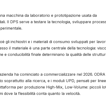
una macchina da laboratorio e prototipazione usata da
dali. Il DPS serve a testare la tecnologia, sviluppare process
sperimentale.
è gli inchiostri e i materiali di consumo sviluppati per lavo
sso il materiale è una parte centrale della tecnologia: visco
e e conducibilità finale determinano la qualità delle struttu
l’azienda ha cominciato a commercializzare nel 2026. ODRA
o soprattutto alla ricerca, e i moduli UPD, pensati per linee
piattaforma per produzione High-Mix, Low-Volume: piccoli lot
 dove la flessibilità conta quanto la velocità.