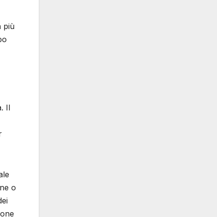
a più
po
 Il
r
ale
one o
dei
zione