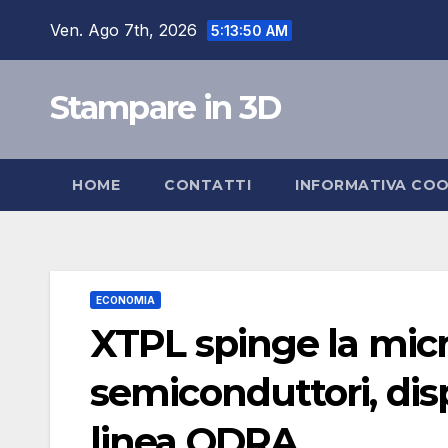
Salta
Ven. Ago 7th, 2026
5:13:51 AM
al
contenuto
Stampare in 3D
HOME
CONTATTI
INFORMATIVA COO
ECONOMIA
XTPL spinge la mic
semiconduttori, dis
linea ODRA