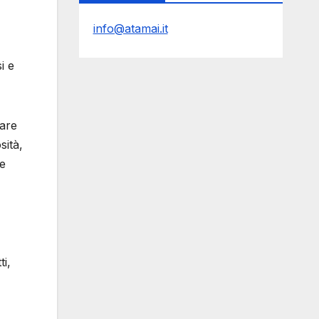
info@atamai.it
i e
rare
sità,
re
ti,