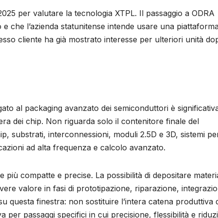
 2025 per valutare la tecnologia XTPL. Il passaggio a ODRA
vo e che l’azienda statunitense intende usare una piattaform
sso cliente ha già mostrato interesse per ulteriori unità do
gato al packaging avanzato dei semiconduttori è significativa.
iera dei chip. Non riguarda solo il contenitore finale del
p, substrati, interconnessioni, moduli 2.5D e 3D, sistemi pe
icazioni ad alta frequenza e calcolo avanzato.
più compatte e precise. La possibilità di depositare materi
re valore in fasi di prototipazione, riparazione, integrazi
u questa finestra: non sostituire l’intera catena produttiva 
 per passaggi specifici in cui precisione, flessibilità e ridu