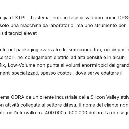
tegia di XTPL. Il sistema, noto in fase di sviluppo come DPS
no solo una macchina da laboratorio, ma uno strumento per
ti tecnici elevati.
te nel packaging avanzato dei semiconduttori, nei dispositi
ori, nei collegamenti elettrici ad alta densità e in alcuni
-Mix, Low-Volume non punta ai volumi enormi tipici dei grand
nti specializzati, spesso costosi, dove serve adattare il
ema ODRA da un cliente industriale della Silicon Valley atti
attività collegate al settore difesa. Il nome del cliente non
cato nell’intervallo tra 400.000 e 500.000 dollari. La conseg