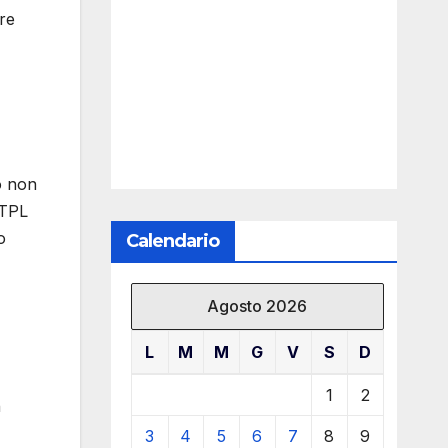
re
to non
XTPL
o
Calendario
Agosto 2026
L
M
M
G
V
S
D
1
2
n
3
4
5
6
7
8
9