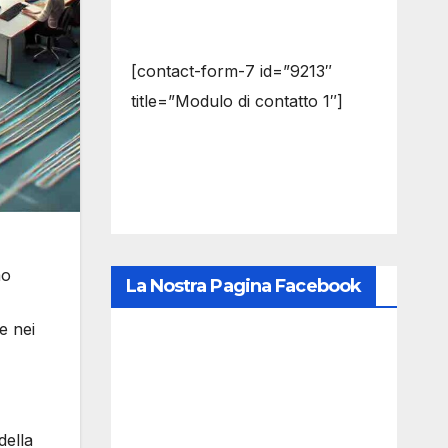
[contact-form-7 id=”9213″
title=”Modulo di contatto 1″]
mo
La Nostra Pagina Facebook
e nei
della