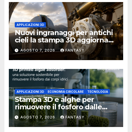
APPLICAZIONI 3D
Nuovi ingranaggi per antichi
cieli la stampa 3D aggiorna
un osservatorio del 1930 della
AGOSTO 7, 2026
FANTASY
University of Arkansas at
Little Rock
APPLICAZIONI 3D
ECONOMIA CIRCOLARE
TECNOLOGIA
Stampa 3D e alghe per
rimuovere il fosforo dalle
acque il progetto della
AGOSTO 7, 2026
FANTASY
Florida Atlantic University