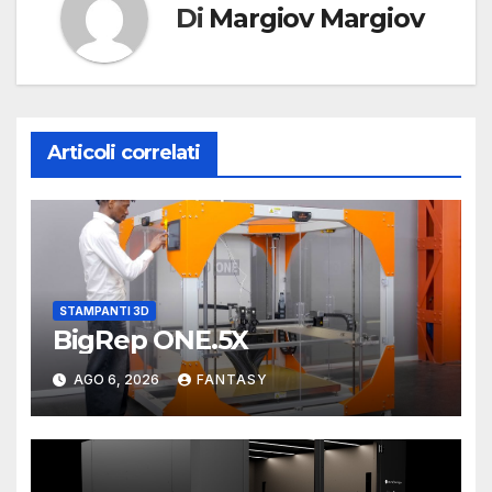
Di
Margiov Margiov
Articoli correlati
STAMPANTI 3D
BigRep ONE.5X
AGO 6, 2026
FANTASY