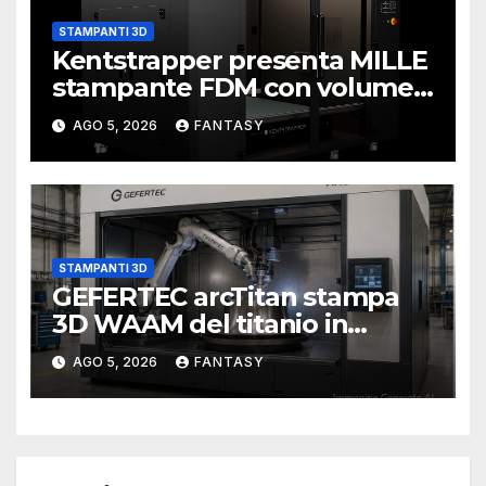
STAMPANTI 3D
Kentstrapper presenta MILLE
stampante FDM con volume
di stampa da un metro cubo
AGO 5, 2026
FANTASY
STAMPANTI 3D
GEFERTEC arcTitan stampa
3D WAAM del titanio in
camera inerte
AGO 5, 2026
FANTASY