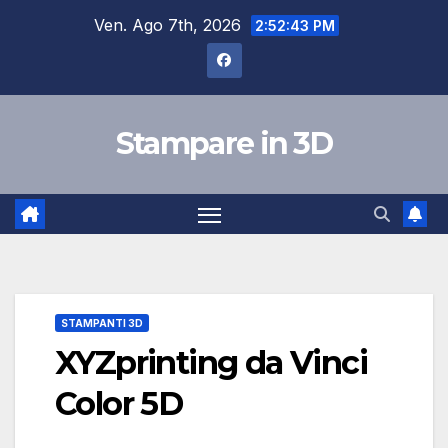
Salta
Ven. Ago 7th, 2026
2:52:44 PM
al
contenuto
Stampare in 3D
STAMPANTI 3D
XYZprinting da Vinci
Color 5D