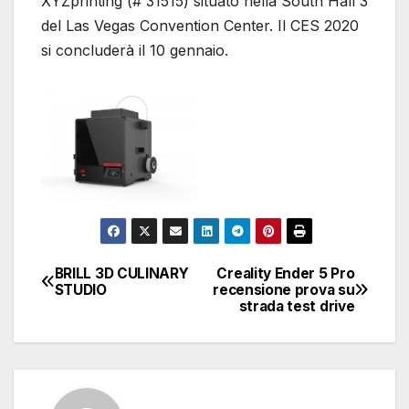
XYZprinting (# 31515) situato nella South Hall 3
del Las Vegas Convention Center. Il CES 2020
si concluderà il 10 gennaio.
BRILL 3D CULINARY
Creality Ender 5 Pro
Navigazione
STUDIO
recensione prova su
strada test drive
articoli