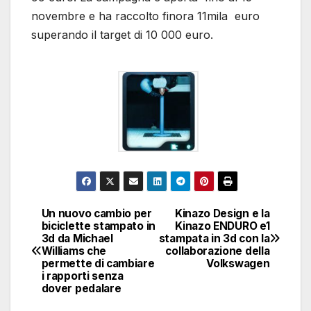
novembre e ha raccolto finora 11mila euro
superando il target di 10 000 euro.
Un nuovo cambio per
Kinazo Design e la
Navigazione
biciclette stampato in
Kinazo ENDURO e1
3d da Michael
stampata in 3d con la
articoli
Williams che
collaborazione della
permette di cambiare
Volkswagen
i rapporti senza
dover pedalare