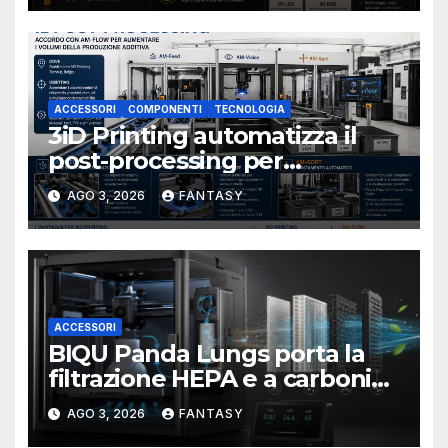
ACCESSORI
COMPONENTI
TECNOLOGIA
3iD Printing automatizza il
post-processing per
aumentare i volumi della
AGO 3, 2026
FANTASY
produzione additiva
ACCESSORI
BIQU Panda Lungs porta la
filtrazione HEPA e a carboni
attivi dentro le stampanti 3D
AGO 3, 2026
FANTASY
Bambu Lab