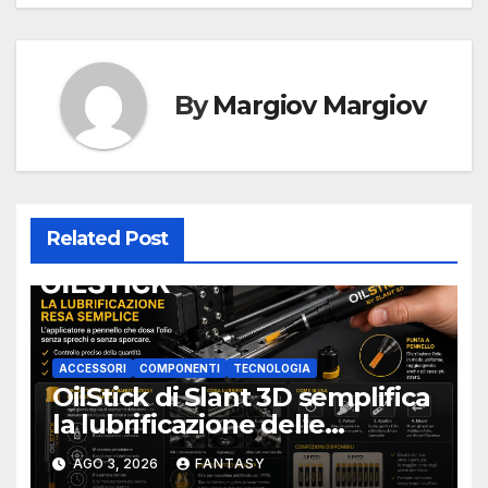
By
Margiov Margiov
Related Post
ACCESSORI
COMPONENTI
TECNOLOGIA
OilStick di Slant 3D semplifica
la lubrificazione delle
stampanti 3D con un
AGO 3, 2026
FANTASY
applicatore a pennello