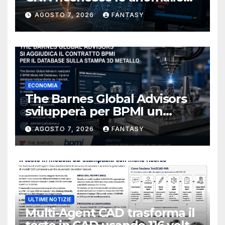
del bagno di fusione
AGOSTO 7, 2026
FANTASY
ECONOMIA
The Barnes Global Advisors
svilupperà per BPMI un
database per la stampa 3D
AGOSTO 7, 2026
FANTASY
metallica destinata alla filiera
navale statunitense
ULTIME NOTIZIE
Multi-Agent CAD trasforma il