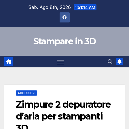
Skip
Sab. Ago 8th, 2026
1:51:15 AM
to
content
Stampare in 3D
ACCESSORI
Zimpure 2 depuratore
d’aria per stampanti
3D