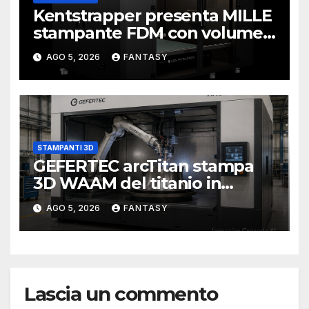
Kentstrapper presenta MILLE
stampante FDM con volume
di stampa da un metro cubo
AGO 5, 2026
FANTASY
STAMPANTI 3D
GEFERTEC arcTitan stampa
3D WAAM del titanio in
camera inerte
AGO 5, 2026
FANTASY
Lascia un commento