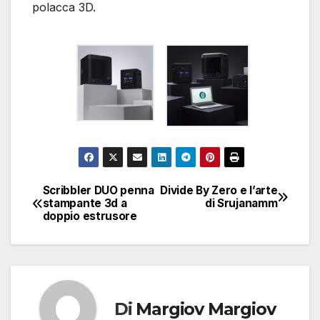
polacca 3D.
Scribbler DUO penna
Divide By Zero e l’arte
Navigazione
stampante 3d a
di Srujanamm
doppio estrusore
articoli
Di
Margiov Margiov