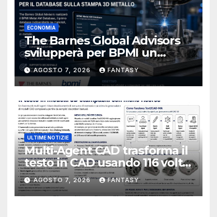
ECONOMIA
The Barnes Global Advisors
svilupperà per BPMI un
database per la stampa 3D
AGOSTO 7, 2026
FANTASY
metallica destinata alla filiera
navale statunitense
ULTIME NOTIZIE
Multi-Agent CAD trasforma il
testo in CAD usando 116 volte
meno token
AGOSTO 7, 2026
FANTASY