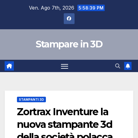
Salta
Ven. Ago 7th, 2026
5:58:40 PM
al
contenuto
Stampare in 3D
STAMPANTI 3D
Zortrax Inventure la
nuova stampante 3d
della società polacca