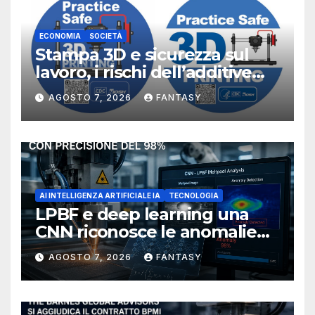
ECONOMIA
SOCIETÀ
Stampa 3D e sicurezza sul
lavoro, i rischi dell’additive
manufacturing secondo
AGOSTO 7, 2026
FANTASY
NIOSH
AI INTELLIGENZA ARTIFICIALE IA
TECNOLOGIA
LPBF e deep learning una
CNN riconosce le anomalie
del bagno di fusione
AGOSTO 7, 2026
FANTASY