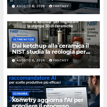
metallici stampati in 3D
AGOSTO 6, 2026
FANTASY
ULTIME NOTIZIE
Dal ketchup alla ceramica il
NIST studia la reologia per
rendere più affidabile la
AGOSTO 6, 2026
FANTASY
stampa 3D
ECONOMIA
Xometry aggiorna l’AI per
scegliere il processo