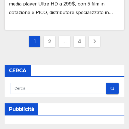
media player Ultra HD a 299$, con 5 film in
dotazione » PICO, distributore specializzato in…
Paginazione
1
2
…
4
degli
articoli
CERCA
Pubblicità