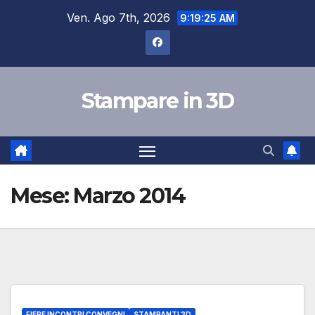
Salta
Ven. Ago 7th, 2026
9:19:25 AM
al
contenuto
Stampare in 3D
Mese:
Marzo 2014
FIERE INCONTRI CONVEGNI
STAMPANTI 3D