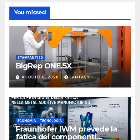
You missed
STAMPANTI 3D
BigRep ONE.5X
AGOSTO 6, 2026
FANTASY
ECONOMIA
TECNOLOGIA
Fraunhofer IWM prevede la
fatica dei componenti