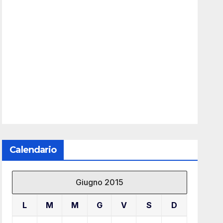
Calendario
Giugno 2015
L
M
M
G
V
S
D