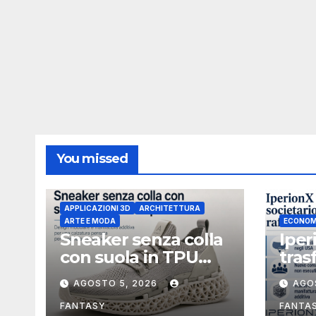
You missed
APPLICAZIONI 3D
ARCHITETTURA
ARTE E MODA
ECONOM
Sneaker senza colla
Iper
con suola in TPU
tras
stampata in 3D
soci
AGOSTO 5, 2026
AGO
Uniti
boar
FANTASY
FANTA