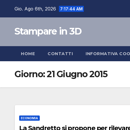
Salta
Gio. Ago 6th, 2026
7:17:45 AM
al
contenuto
Stampare in 3D
HOME
CONTATTI
INFORMATIVA COO
Giorno:
21 Giugno 2015
ECONOMIA
La Sandretto si propone per rilevare