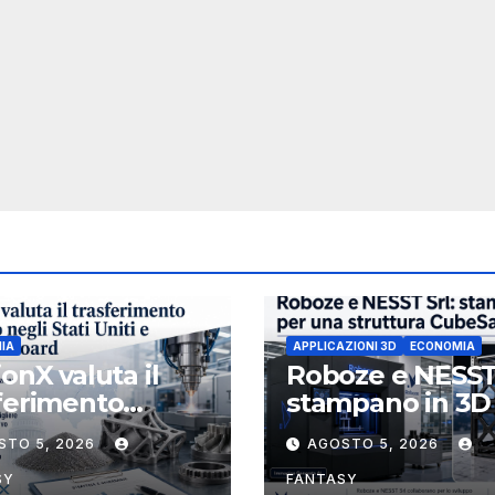
IA
APPLICAZIONI 3D
ECONOMIA
ionX valuta il
Roboze e NESST
ferimento
stampano in 3D
etario negli Stati
struttura CubeS
STO 5, 2026
AGOSTO 5, 2026
 e rafforza il
3U in Carbon P
d, ha nominato
SY
FANTASY