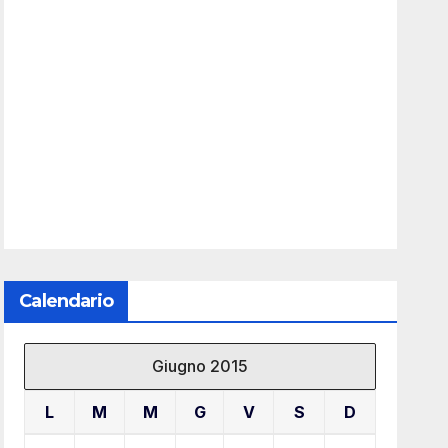
Calendario
Giugno 2015
L
M
M
G
V
S
D