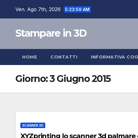
Salta
Ven. Ago 7th, 2026
5:24:00 AM
al
contenuto
Stampare in 3D
HOME
CONTATTI
INFORMATIVA COO
Giorno:
3 Giugno 2015
SCANNER 3D
XYZprinting lo scanner 3d palmare 