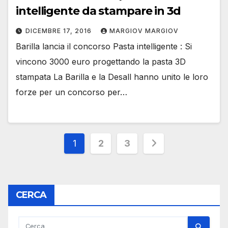
intelligente da stampare in 3d
DICEMBRE 17, 2016
MARGIOV MARGIOV
Barilla lancia il concorso Pasta intelligente : Si
vincono 3000 euro progettando la pasta 3D
stampata La Barilla e la Desall hanno unito le loro
forze per un concorso per…
Paginazione
1
2
3
degli
articoli
CERCA