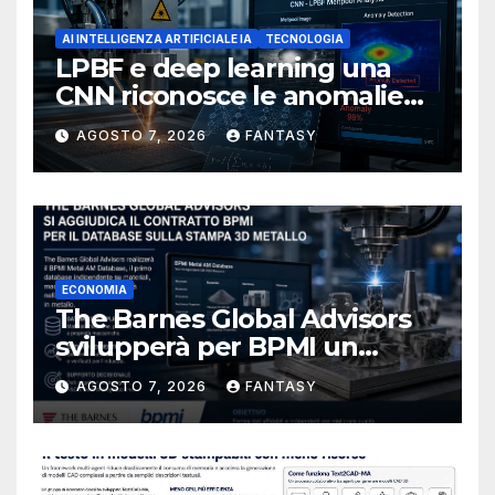
AI INTELLIGENZA ARTIFICIALE IA
TECNOLOGIA
LPBF e deep learning una
CNN riconosce le anomalie
del bagno di fusione
AGOSTO 7, 2026
FANTASY
ECONOMIA
The Barnes Global Advisors
svilupperà per BPMI un
database per la stampa 3D
AGOSTO 7, 2026
FANTASY
metallica destinata alla filiera
navale statunitense