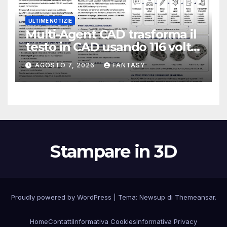
ULTIME NOTIZIE
Multi-Agent CAD trasforma il
testo in CAD usando 116 volte
meno token
AGOSTO 7, 2026
FANTASY
Stampare in 3D
Proudly powered by WordPress
|
Tema:
Newsup
di
Themeansar
.
Home
Contatti
Informativa Cookies
Informativa Privacy