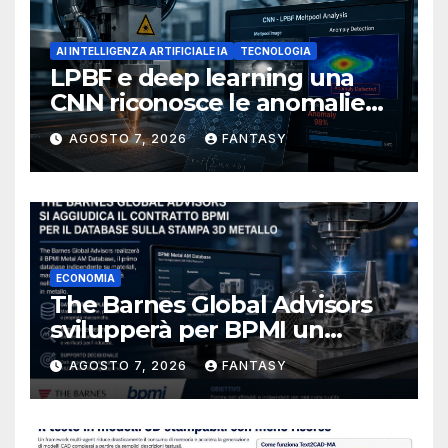
AI INTELLIGENZA ARTIFICIALE IA
TECNOLOGIA
LPBF e deep learning una
CNN riconosce le anomalie
del bagno di fusione
AGOSTO 7, 2026
FANTASY
ECONOMIA
The Barnes Global Advisors
svilupperà per BPMI un
database per la stampa 3D
AGOSTO 7, 2026
FANTASY
metallica destinata alla filiera
navale statunitense