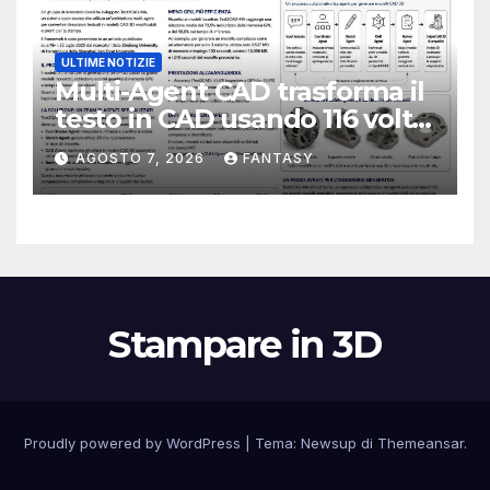
ULTIME NOTIZIE
Multi-Agent CAD trasforma il
testo in CAD usando 116 volte
meno token
AGOSTO 7, 2026
FANTASY
Stampare in 3D
Proudly powered by WordPress
|
Tema:
Newsup
di
Themeansar
.