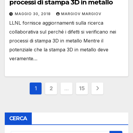
processi di stampa 3D in metallo
MAGGIO 30, 2018
MARGIOV MARGIOV
LLNL fornisce aggiornamenti sulla ricerca
collaborativa sul perché i difetti si verificano nei
processi di stampa 3D in metallo Mentre il
potenziale che la stampa 3D in metallo deve
veramente…
Paginazione
1
2
…
15
degli
articoli
CERCA