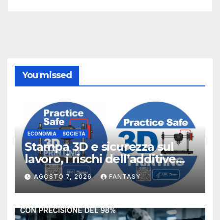
You missed
ECONOMIA
SOCIETÀ
Stampa 3D e sicurezza sul
lavoro, i rischi dell’additive
manufacturing secondo
AGOSTO 7, 2026
FANTASY
NIOSH