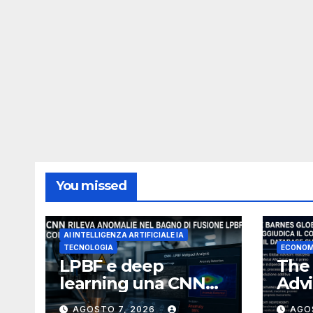
You missed
AI INTELLIGENZA ARTIFICIALE IA
TECNOLOGIA
ECONOM
LPBF e deep
The 
learning una CNN
Advi
riconosce le
per
AGOSTO 7, 2026
AGO