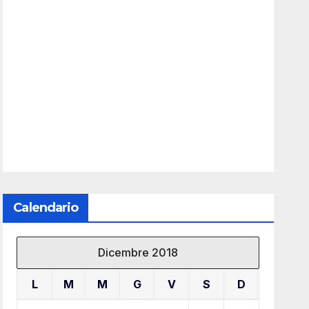
Calendario
Dicembre 2018
L
M
M
G
V
S
D