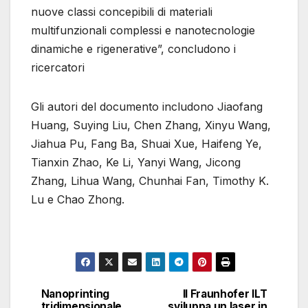
nuove classi concepibili di materiali
multifunzionali complessi e nanotecnologie
dinamiche e rigenerative”, concludono i
ricercatori
Gli autori del documento includono Jiaofang
Huang, Suying Liu, Chen Zhang, Xinyu Wang,
Jiahua Pu, Fang Ba, Shuai Xue, Haifeng Ye,
Tianxin Zhao, Ke Li, Yanyi Wang, Jicong
Zhang, Lihua Wang, Chunhai Fan, Timothy K.
Lu e Chao Zhong.
Nanoprinting
Il Fraunhofer ILT
Navigazione
tridimensionale
sviluppa un laser in