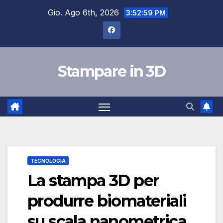
Salta
Gio. Ago 6th, 2026
3:52:59 PM
al
contenuto
Stampare in 3D
TECNOLOGIA
La stampa 3D per
produrre biomateriali
su scala nanometrica