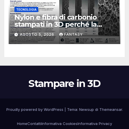
TECNOLOGIA
Nylon e fibra di carbonio
stampati in 3D perché la
resistenza agli urti dipende
AGOSTO 5, 2026
FANTASY
dal processo
Stampare in 3D
Proudly powered by WordPress
|
Tema:
Newsup
di
Themeansar
.
Home
Contatti
Informativa Cookies
Informativa Privacy