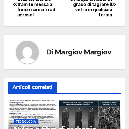
tramite messa a
grado di tagliare il
articoli
fuoco caricato ad
vetro in qualsiasi
aerosol
forma
Di
Margiov Margiov
Articoli correlati
TECNOLOGIA