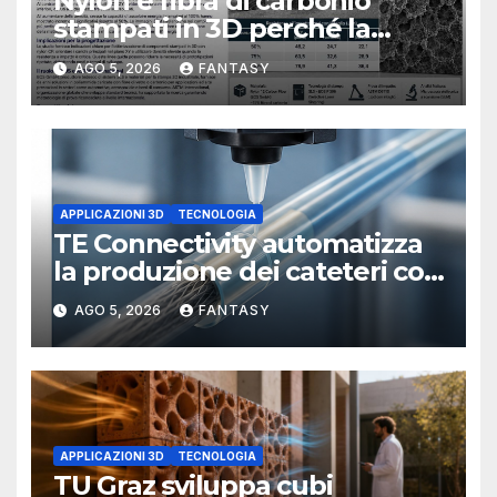
Nylon e fibra di carbonio
stampati in 3D perché la
resistenza agli urti dipende
AGO 5, 2026
FANTASY
dal processo
APPLICAZIONI 3D
TECNOLOGIA
TE Connectivity automatizza
la produzione dei cateteri con
la stampa 3D
AGO 5, 2026
FANTASY
APPLICAZIONI 3D
TECNOLOGIA
TU Graz sviluppa cubi