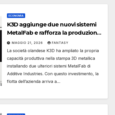
ECONOMIA
K3D aggiunge due nuovi sistemi
MetalFab e rafforza la produzione
additiva metallica nei Paesi Bassi
MAGGIO 21, 2026
FANTASY
La società olandese K3D ha ampliato la propria
capacità produttiva nella stampa 3D metallica
installando due ulteriori sistemi MetalFab di
Additive Industries. Con questo investimento, la
flotta dell’azienda arriva a…