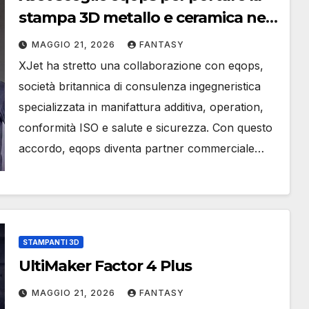
stampa 3D metallo e ceramica nel
Regno Unito e in Irlanda
MAGGIO 21, 2026
FANTASY
XJet ha stretto una collaborazione con eqops,
società britannica di consulenza ingegneristica
specializzata in manifattura additiva, operation,
conformità ISO e salute e sicurezza. Con questo
accordo, eqops diventa partner commerciale…
STAMPANTI 3D
UltiMaker Factor 4 Plus
MAGGIO 21, 2026
FANTASY