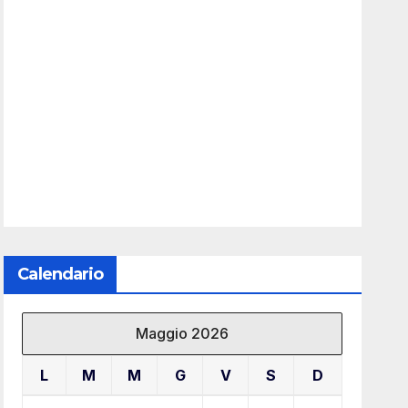
Calendario
Maggio 2026
L
M
M
G
V
S
D