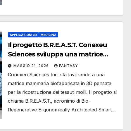
APPLICAZIONI 3D
MEDICINA
Il progetto B.R.E.A.S.T. Conexeu
Sciences sviluppa una matrice
mammaria stampata in 3D per la
MAGGIO 21, 2026
FANTASY
rigenerazione dei tessuti
Conexeu Sciences Inc. sta lavorando a una
matrice mammaria biofabbricata in 3D pensata
per la ricostruzione dei tessuti molli. Il progetto si
chiama B.R.E.A.S.T., acronimo di Bio-
Regenerative Ergonomically Architected Smart…