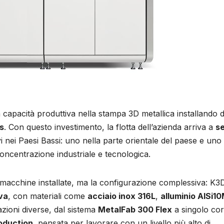
 capacità produttiva nella stampa 3D metallica installando 
es
. Con questo investimento, la flotta dell’azienda arriva a
se
ivi nei Paesi Bassi: uno nella parte orientale del paese e uno
concentrazione industriale e tecnologica.
i macchine installate, ma la configurazione complessiva: K3
va
, con materiali come
acciaio inox 316L
,
alluminio AlSi1
zioni diverse, dal sistema
MetalFab 300 Flex
a singolo co
oduction
, pensata per lavorare con un livello più alto di