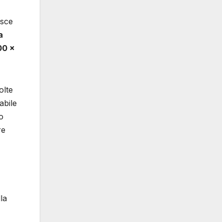
asce
a
00 ×
olte
abile
o
re
la