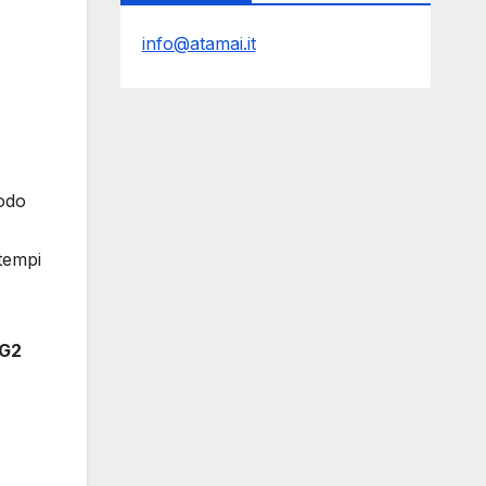
info@atamai.it
o
modo
 tempi
 G2