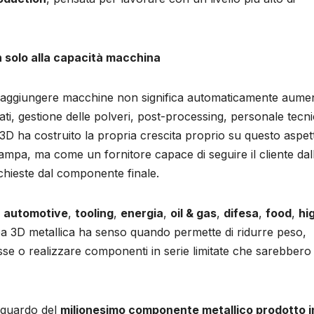
n solo alla capacità macchina
ca, aggiungere macchine non significa automaticamente aume
cati, gestione delle polveri, post-processing, personale tecn
 K3D ha costruito la propria crescita proprio su questo aspet
ampa, ma come un fornitore capace di seguire il cliente dal
ichieste dal componente finale.
,
automotive
,
tooling
,
energia
,
oil & gas
,
difesa
,
food
,
hi
mpa 3D metallica ha senso quando permette di ridurre peso,
se o realizzare componenti in serie limitate che sarebbero
raguardo del
milionesimo componente metallico prodotto i