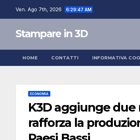
Salta
Ven. Ago 7th, 2026
6:29:48 AM
al
contenuto
Stampare in 3D
HOME
CONTATTI
INFORMATIVA COO
ECONOMIA
K3D aggiunge due n
rafforza la produzio
Paesi Bassi