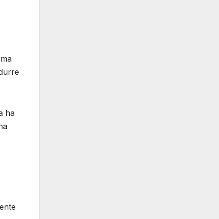
orma
idurre
a ha
na
iente