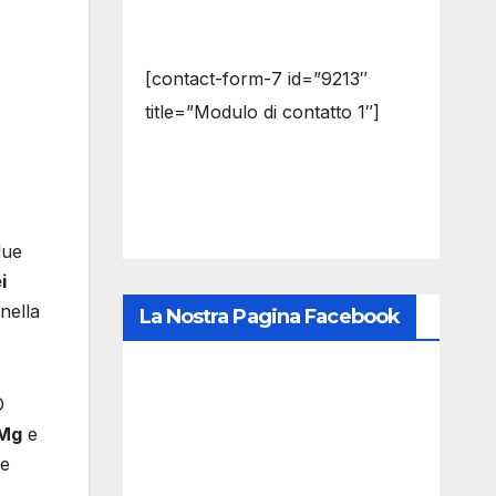
[contact-form-7 id=”9213″
title=”Modulo di contatto 1″]
due
i
 nella
La Nostra Pagina Facebook
D
0Mg
e
re