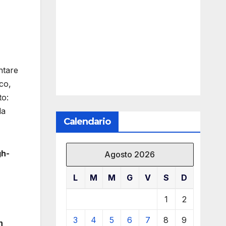
ntare
ico,
to:
la
Calendario
gh-
Agosto 2026
L
M
M
G
V
S
D
1
2
3
4
5
6
7
8
9
n