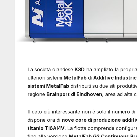
La società olandese
K3D
ha ampliato la propria
ulteriori sistemi
MetalFab
di
Additive Industri
sistemi MetalFab
distribuiti su due siti produtt
regione
Brainport di Eindhoven
, area ad alta 
Il dato più interessante non è solo il numero d
dispone ora di
nove core di produzione additi
titanio Ti6Al4V
. La flotta comprende configura
fino alla versione
MetalFab G2 Continuous Pr