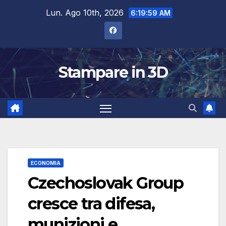
Salta
Lun. Ago 10th, 2026
6:20:00 AM
al
contenuto
Stampare in 3D
ECONOMIA
Czechoslovak Group
cresce tra difesa,
munizioni e