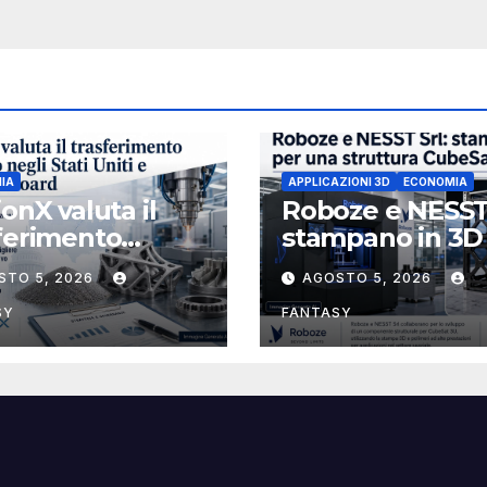
IA
APPLICAZIONI 3D
ECONOMIA
ionX valuta il
Roboze e NESST
ferimento
stampano in 3D
etario negli Stati
struttura CubeS
STO 5, 2026
AGOSTO 5, 2026
 e rafforza il
3U in Carbon P
d, ha nominato
SY
FANTASY
ael J. Loparco
inistratore
ipendente non
utivo