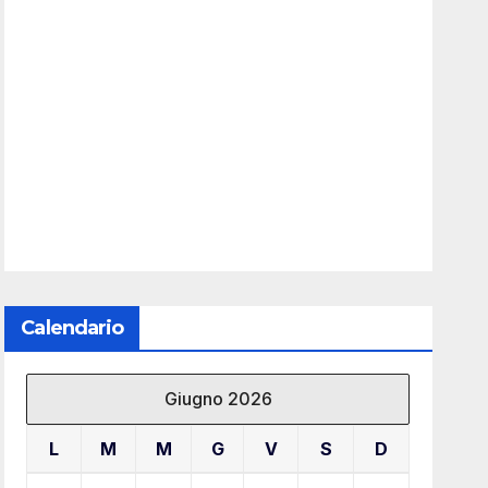
Calendario
Giugno 2026
L
M
M
G
V
S
D