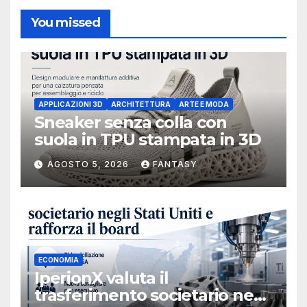
You missed
APPLICAZIONI 3D
ARCHITETTURA
ARTE E MODA
Sneaker senza colla con
suola in TPU stampata in 3D
AGOSTO 5, 2026
FANTASY
ECONOMIA
IperionX valuta il
trasferimento societario negli