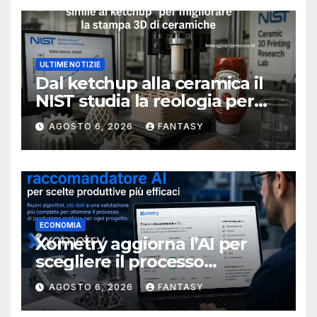
ULTIME NOTIZIE
Dal ketchup alla ceramica il
NIST studia la reologia per
rendere più affidabile la
AGOSTO 6, 2026
FANTASY
stampa 3D
ECONOMIA
Xometry aggiorna l’AI per
scegliere il processo
produttivo più adatto
AGOSTO 6, 2026
FANTASY