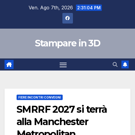
Salta
Ven. Ago 7th, 2026
2:31:05 PM
al
contenuto
Stampare in 3D
FIERE INCONTRI CONVEGNI
SMRRF 2027 si terrà
alla Manchester
Metropolitan