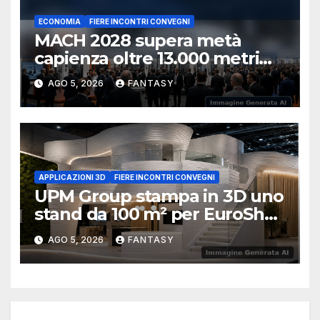
ECONOMIA
FIERE INCONTRI CONVEGNI
MACH 2028 supera metà
capienza oltre 13.000 metri
quadrati già prenotati
AGO 5, 2026
FANTASY
APPLICAZIONI 3D
FIERE INCONTRI CONVEGNI
UPM Group stampa in 3D uno
stand da 100 m² per EuroShop
2026
AGO 5, 2026
FANTASY