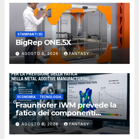
STAMPANTI 3D
BigRep ONE.5X
AGOSTO 6, 2026
FANTASY
ECONOMIA
TECNOLOGIA
Fraunhofer IWM prevede la
fatica dei componenti
metallici stampati in 3D
AGOSTO 6, 2026
FANTASY