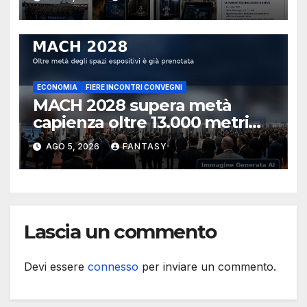
ECONOMIA
FIERE INCONTRI CONVEGNI
MACH 2028 supera metà
capienza oltre 13.000 metri
quadrati già prenotati
AGO 5, 2026
FANTASY
Lascia un commento
Devi essere
connesso
per inviare un commento.