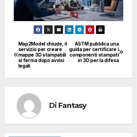
Map2Model chiude, il
ASTM pubblica una
Navigazione
servizio per creare
guida per certificare i
mappe 3D stampabili
componenti stampati
articoli
si ferma dopo avvisi
in 3D per la difesa
legali
Di
Fantasy