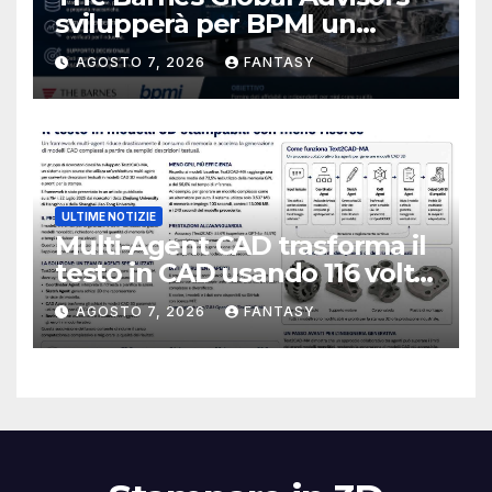
svilupperà per BPMI un
database per la stampa 3D
AGOSTO 7, 2026
FANTASY
metallica destinata alla filiera
navale statunitense
ULTIME NOTIZIE
Multi-Agent CAD trasforma il
testo in CAD usando 116 volte
meno token
AGOSTO 7, 2026
FANTASY