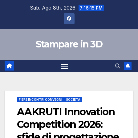
Salta
Sab. Ago 8th, 2026
7:16:16 PM
al
contenuto
Stampare in 3D
FIERE INCONTRI CONVEGNI
SOCIETÀ
AAKRUTI Innovation
Competition 2026:
sfide di progettazione