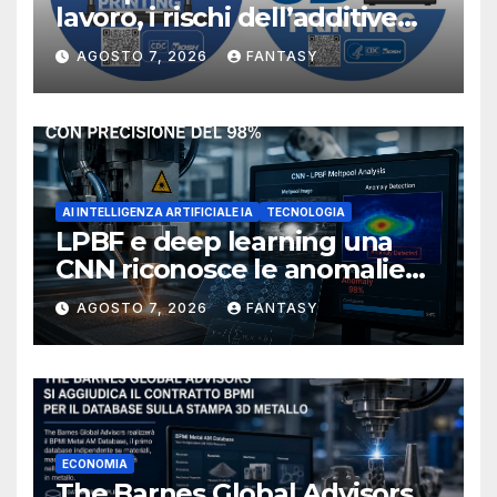
lavoro, i rischi dell’additive
manufacturing secondo
AGOSTO 7, 2026
FANTASY
NIOSH
AI INTELLIGENZA ARTIFICIALE IA
TECNOLOGIA
LPBF e deep learning una
CNN riconosce le anomalie
del bagno di fusione
AGOSTO 7, 2026
FANTASY
ECONOMIA
The Barnes Global Advisors