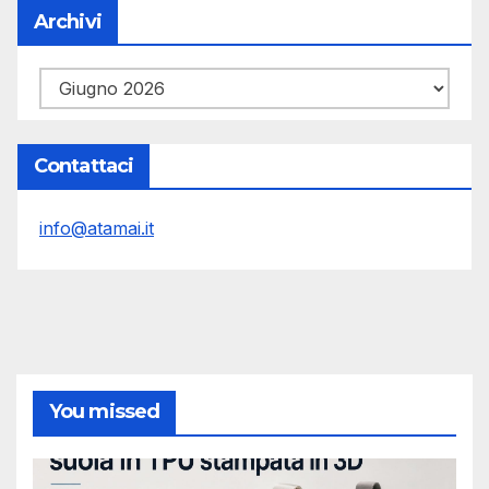
Archivi
Archivi
Contattaci
info@atamai.it
You missed