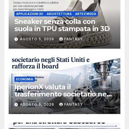
APPLICAZIONI 3D
ARCHITETTURA
ARTE E MODA
Sneaker senza colla con
suola in TPU stampata in 3D
AGOSTO 5, 2026
FANTASY
ECONOMIA
IperionX valuta il
trasferimento societario negli
Stati Uniti e rafforza il board,
AGOSTO 5, 2026
FANTASY
ha nominato Michael J.
Loparco amministratore
indipendente non esecutivo