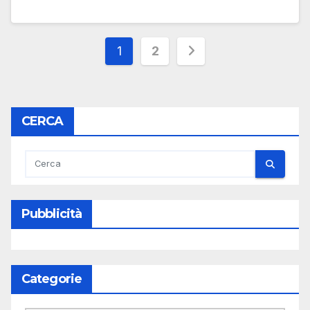
Paginazione
1
2
degli
articoli
CERCA
Pubblicità
Categorie