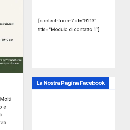
[contact-form-7 id=”9213″
title=”Modulo di contatto 1″]
La Nostra Pagina Facebook
Molti
o e
i
ati