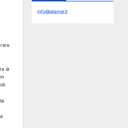
info@atamai.it
orare
re di
in
li.
tà
he