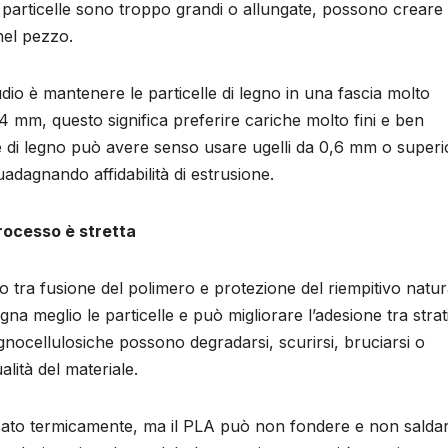
e particelle sono troppo grandi o allungate, possono creare
 nel pezzo.
dio è mantenere le particelle di legno in una fascia molto
0,4 mm, questo significa preferire cariche molto fini e ben
lte di legno può avere senso usare ugelli da 0,6 mm o superio
adagnando affidabilità di estrusione.
processo è stretta
o tra fusione del polimero e protezione del riempitivo natur
na meglio le particelle e può migliorare l’adesione tra strat
ignocellulosiche possono degradarsi, scurirsi, bruciarsi o
lità del materiale.
sato termicamente, ma il PLA può non fondere e non saldars