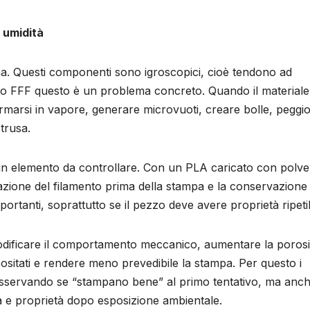
e umidità
nina. Questi componenti sono igroscopici, cioè tendono ad
nto FFF questo è un problema concreto. Quando il materiale
ormarsi in vapore, generare microvuoti, creare bolle, peggi
strusa.
un elemento da controllare. Con un PLA caricato con polve
azione del filamento prima della stampa e la conservazione 
portanti, soprattutto se il pezzo deve avere proprietà ripetibi
 modificare il comportamento meccanico, aumentare la porosi
epositati e rendere meno prevedibile la stampa. Per questo i
osservando se “stampano bene” al primo tentativo, ma anc
a e proprietà dopo esposizione ambientale.