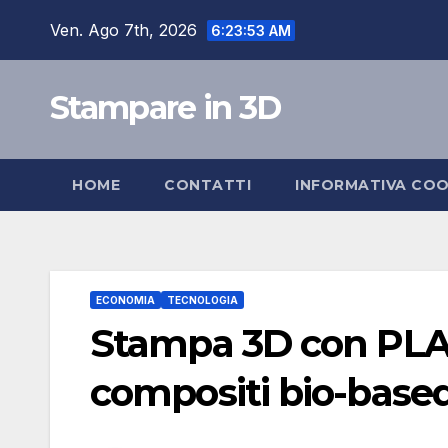
Salta
Ven. Ago 7th, 2026
6:23:54 AM
al
contenuto
Stampare in 3D
HOME
CONTATTI
INFORMATIVA COO
ECONOMIA
TECNOLOGIA
Stampa 3D con PLA 
compositi bio-base