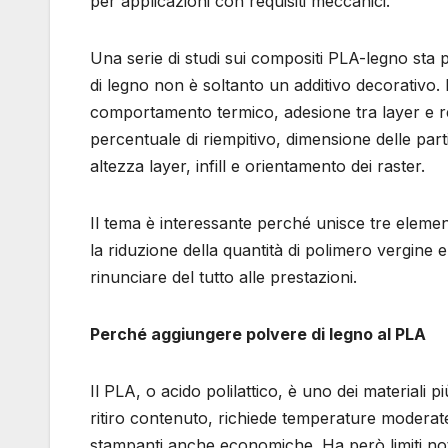
per applicazioni con requisiti meccanici.
Una serie di studi sui compositi PLA-legno sta 
di legno non è soltanto un additivo decorativo.
comportamento termico, adesione tra layer e resi
percentuale di riempitivo, dimensione delle parti
altezza layer, infill e orientamento dei raster.
Il tema è interessante perché unisce tre elementi 
la riduzione della quantità di polimero vergine e 
rinunciare del tutto alle prestazioni.
Perché aggiungere polvere di legno al PLA
Il PLA, o acido polilattico, è uno dei materiali
ritiro contenuto, richiede temperature moderat
stampanti anche economiche. Ha però limiti noti