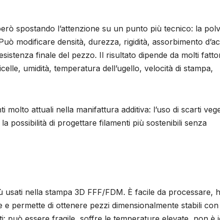
però spostando l’attenzione su un punto più tecnico: la pol
 Può modificare densità, durezza, rigidità, assorbimento d’a
stenza finale del pezzo. Il risultato dipende da molti fattor
celle, umidità, temperatura dell’ugello, velocità di stampa,
molto attuali nella manifattura additiva: l’uso di scarti vege
la possibilità di progettare filamenti più sostenibili senza
 più usati nella stampa 3D FFF/FDM. È facile da processare, 
e e permette di ottenere pezzi dimensionalmente stabili con
: può essere fragile, soffre le temperature elevate, non è 