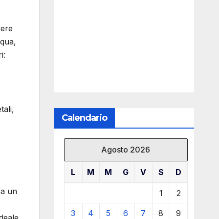
vere
cqua,
i:
tali,
Calendario
Agosto 2026
L
M
M
G
V
S
D
ha un
1
2
3
4
5
6
7
8
9
ideale