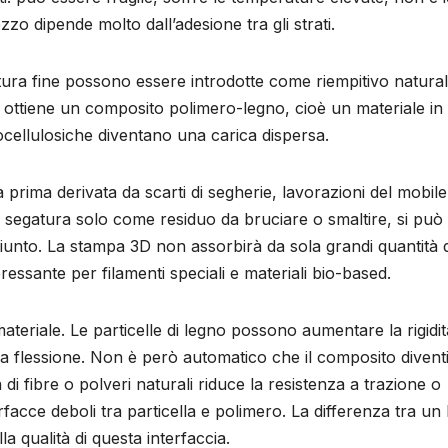
zzo dipende molto dall’adesione tra gli strati.
gatura fine possono essere introdotte come riempitivo natura
 ottiene un composito polimero-legno, cioè un materiale in c
nocellulosiche diventano una carica dispersa.
a prima derivata da scarti di segherie, lavorazioni del mobile
a segatura solo come residuo da bruciare o smaltire, si può
unto. La stampa 3D non assorbirà da sola grandi quantità d
ressante per filamenti speciali e materiali bio-based.
ateriale. Le particelle di legno possono aumentare la rigidit
la flessione. Non è però automatico che il composito diventi
a di fibre o polveri naturali riduce la resistenza a trazione o
rfacce deboli tra particella e polimero. La differenza tra u
a qualità di questa interfaccia.