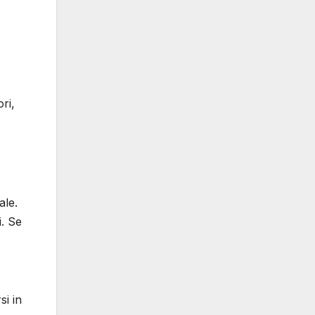
ri,
ale.
i. Se
i in