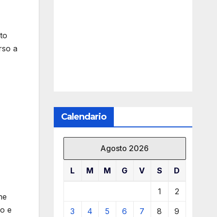
to
rso a
Calendario
Agosto 2026
L
M
M
G
V
S
D
1
2
ne
ro e
3
4
5
6
7
8
9