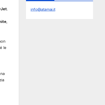
yJet
.
info@atamai.it
hite
,
 non
é le
ona
zia