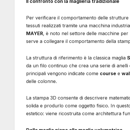
Il confronto con la maglieria tradizionale
Per verificare il comportamento delle strutture
tessuti realizzati tramite una macchina industri
MAYER
, è noto nel settore delle macchine per 
serve a collegare il comportamento della stampa
La struttura di riferimento è la classica maglia
S
da un filo continuo che crea una serie di anelli 
principali vengono indicate come
course
e
wal
delle colonne.
La stampa 3D consente di descrivere matematica
solida e produrlo come oggetto fisico. In quest
estetico: viene ricostruita come architettura fu
Dalla maglia piana alla maglia volumetrica