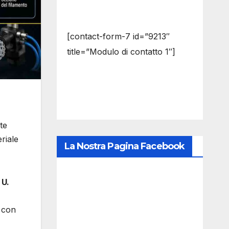
[contact-form-7 id=”9213″
title=”Modulo di contatto 1″]
te
riale
La Nostra Pagina Facebook
 U.
con