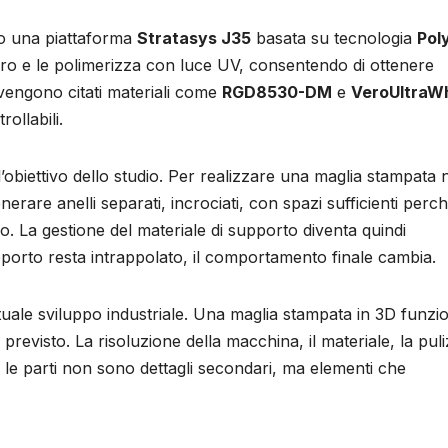
ato una piattaforma
Stratasys J35
basata su tecnologia
Pol
ro e le polimerizza con luce UV, consentendo di ottenere
 vengono citati materiali come
RGD8530-DM
e
VeroUltraW
ollabili.
’obiettivo dello studio. Per realizzare una maglia stampata
rare anelli separati, incrociati, con spazi sufficienti perch
o. La gestione del materiale di supporto diventa quindi
upporto resta intrappolato, il comportamento finale cambia.
tuale sviluppo industriale. Una maglia stampata in 3D funzi
 previsto. La risoluzione della macchina, il materiale, la puli
 tra le parti non sono dettagli secondari, ma elementi che