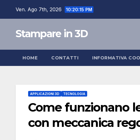
Salta
Ven. Ago 7th, 2026
10:20:16 PM
al
contenuto
Stampare in 3D
HOME
CONTATTI
INFORMATIVA COO
APPLICAZIONI 3D
TECNOLOGIA
Come funzionano le
con meccanica rego