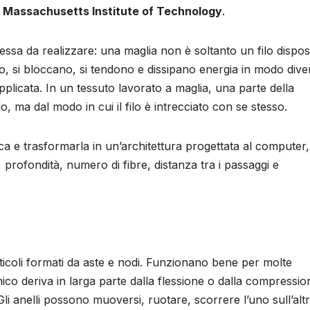
e
Massachusetts Institute of Technology
.
ssa da realizzare: una maglia non è soltanto un filo dispos
no, si bloccano, si tendono e dissipano energia in modo dive
plicata. In un tessuto lavorato a maglia, una parte della
o, ma dal modo in cui il filo è intrecciato con se stesso.
a e trasformarla in un’architettura progettata al computer,
 profondità, numero di fibre, distanza tra i passaggi e
ticoli formati da aste e nodi. Funzionano bene per molte
co deriva in larga parte dalla flessione o dalla compressio
li anelli possono muoversi, ruotare, scorrere l’uno sull’alt