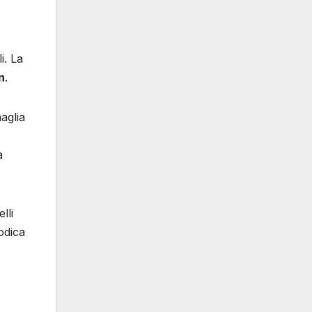
i. La
n
.
maglia
a
lli
odica