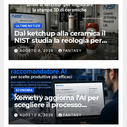
ULTIME NOTIZIE
Dal ketchup alla ceramica il
NIST studia la reologia per
rendere più affidabile la
AGOSTO 6, 2026
FANTASY
stampa 3D
ECONOMIA
Xometry aggiorna l’AI per
scegliere il processo
produttivo più adatto
AGOSTO 6, 2026
FANTASY