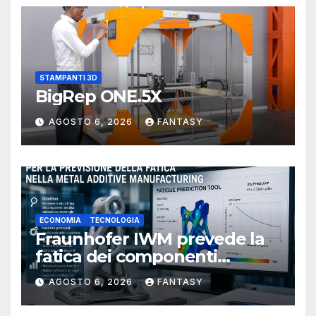
STAMPANTI 3D
BigRep ONE.5X
AGOSTO 6, 2026
FANTASY
ECONOMIA
TECNOLOGIA
Fraunhofer IWM prevede la
fatica dei componenti
metallici stampati in 3D
AGOSTO 6, 2026
FANTASY